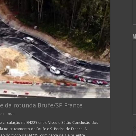
M
se da rotunda Brufe/SP France
ria
0
e circulação na EN229 entre Viseu e Sátão Conclusão dos
a no cruzamento de Brufe e S. Pedro de France. A
ação do troço da EN229, com cerca de 10Km, entre …