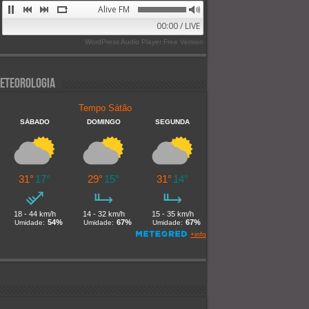
Alive FM 89.9
00:00 / LIVE
WordPress Audio Player Free Version
eteorologia