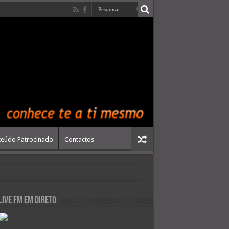
eúdo Patrocinado
Contactos
live FM em Direto