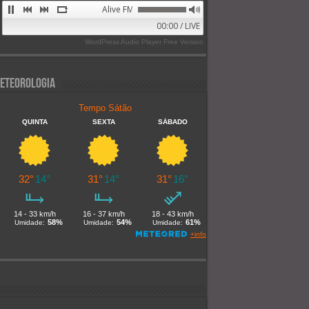
Alive FM 89.9
00:00 / LIVE
WordPress Audio Player Free Version
eteorologia