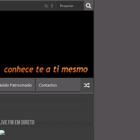
eúdo Patrocinado
Contactos
live FM em Direto