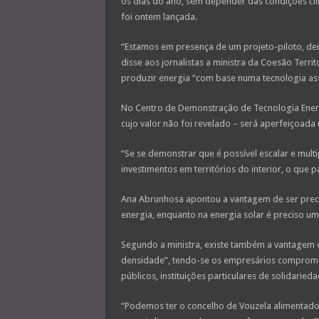
os dias do ano, sem depender das condições cli
foi ontem lançada.
“Estamos em presença de um projeto-piloto, de
disse aos jornalistas a ministra da Coesão Terri
produzir energia “com base numa tecnologia ass
No Centro de Demonstração de Tecnologia Energ
cujo valor não foi revelado – será aperfeiçoada
“Se se demonstrar que é possível escalar e multi
investimentos em territórios do interior, o que 
Ana Abrunhosa apontou a vantagem de ser prec
energia, enquanto na energia solar é preciso um
Segundo a ministra, existe também a vantagem de
densidade”, tendo-se os empresários compromet
públicos, instituições particulares de solidaried
“Podemos ter o concelho de Vouzela alimentado