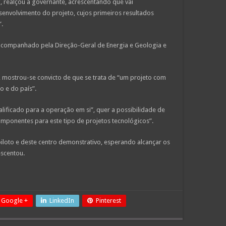
, realçou a governante, acrescentando que vai
envolvimento do projeto, cujos primeiros resultados
.
er acompanhado pela Direção-Geral de Energia e Geologia e
, mostrou-se convicto de que se trata de “um projeto com
o e do país”.
lificado para a operação em si”, quer a possibilidade de
componentes para este tipo de projetos tecnológicos”.
loto e deste centro demonstrativo, esperando alcançar os
scentou.
Google +
LinkedIn
Pinterest