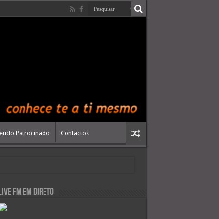
eúdo Patrocinado
Contactos
live FM em Direto