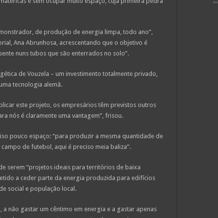
matéricas e sem ocupar muito espaço, cuja primeira pedra
monstrador, de produção de energia limpa, todo ano”,
torial, Ana Abrunhosa, acrescentando que o objetivo é
ente nuns tubos que são enterrados no solo”.
ética de Vouzela – um investimento totalmente privado,
 uma tecnologia alemã.
plicar este projeto, os empresários têm previstos outros
para nós é claramente uma vantagem”, frisou.
iso pouco espaço: “para produzir a mesma quantidade de
 campo de futebol, aqui é preciso meia baliza”.
 serem “projetos ideais para territórios de baixa
ido a ceder parte da energia produzida para edifícios
ade social e população local.
, a não gastar um cêntimo em energia e a gastar apenas