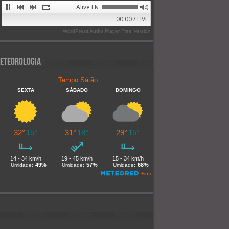
Alive FM 89.9
00:00 / LIVE
WordPress Audio Player Free Version
eteorologia