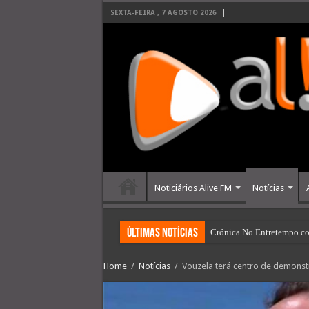
SEXTA-FEIRA , 7 AGOSTO 2026
Noticiários Alive FM
Notícias
últimas Notícias
Crónica No Entretempo co
Home
/
Notícias
/
Vouzela terá centro de demonst