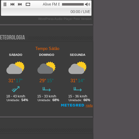
Alive FM 89.9
00:00 / LIVE
WordPress Audio Player Free Version
eteorologia