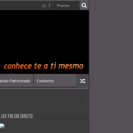
eúdo Patrocinado
Contactos
live FM em Direto