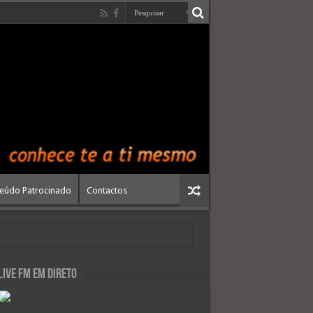
eúdo Patrocinado
Contactos
live FM em Direto