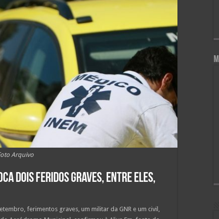
M
Foto Arquivo
oca dois feridos graves, entre eles,
etembro, ferimentos graves, um militar da GNR e um civil,