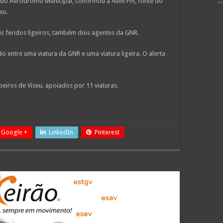
do Aeródromo Municipal, confirmou à Alive Fm, fonte do
eu.
s feridos ligeiros, também dois agentes da GNR.
 entre uma viatura da GNR e uma viatura ligeira. O alerta
iros de Viseu, apoiados por 11 viaturas.
Google +
LinkedIn
Pinterest