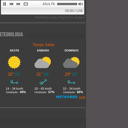
Alive FM 89.9
00:00 / LIVE
WordPress Audio Player Free Version
eteorologia