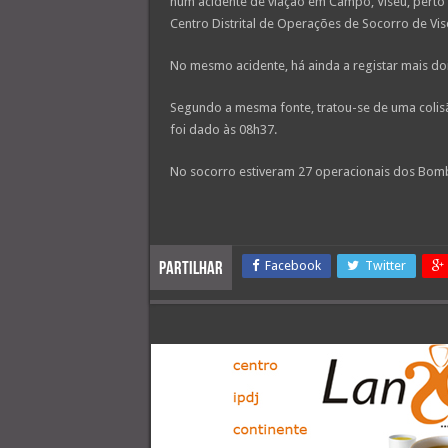
num acidente de viação em Campo, Viseu, perto 
Centro Distrital de Operações de Socorro de Vis
No mesmo acidente, há ainda a registar mais doi
Segundo a mesma fonte, tratou-se de uma colisão
foi dado às 08h37.
No socorro estiveram 27 operacionais dos Bombe
Facebook
Twitter
Partilhar