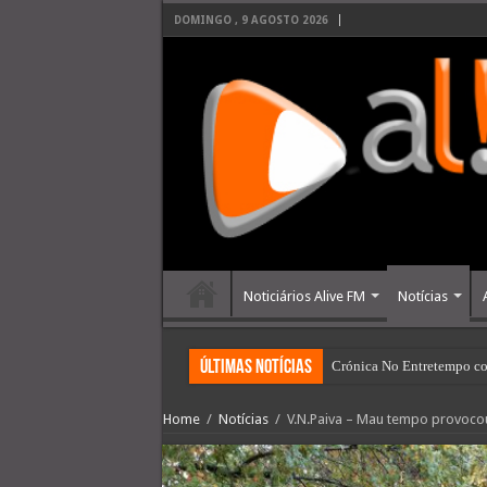
DOMINGO , 9 AGOSTO 2026
Noticiários Alive FM
Notícias
últimas Notícias
Crónica No Entretempo co
Home
/
Notícias
/
V.N.Paiva – Mau tempo provoco