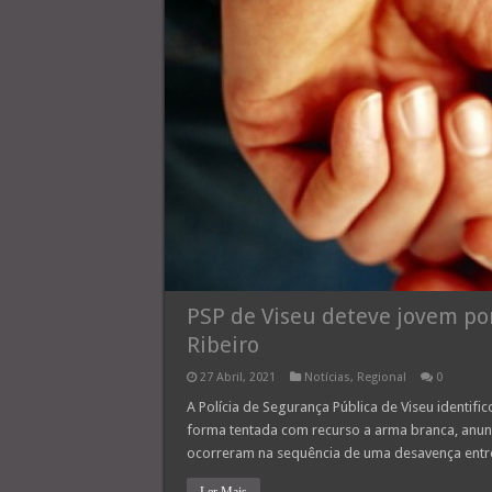
PSP de Viseu deteve jovem po
Ribeiro
27 Abril, 2021
Notícias
,
Regional
0
A Polícia de Segurança Pública de Viseu identif
forma tentada com recurso a arma branca, anunc
ocorreram na sequência de uma desavença entre t
Ler Mais