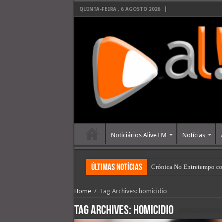
QUINTA-FEIRA , 6 AGOSTO 2026
Noticiários Alive FM
Notícias
últimas Notícias
Crónica No Entretempo co
Câmara de Viseu assegura 
Home
/
Tag Archives: homicidio
Tag Archives:
homicidio