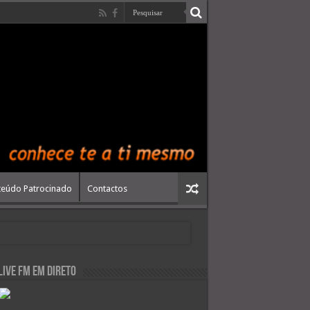
eúdo Patrocinado
Contactos
live FM em Direto