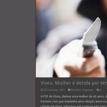
Viseu: Mulher é detida por te
29 Outubro, 2021
Notícias
,
Regional
0
A PSP de Viseu, deteve uma mulher de 43 anos, d
homem com que mantinha uma relação amorosa. 
cidade de Viseu, informou em comunicado esta f