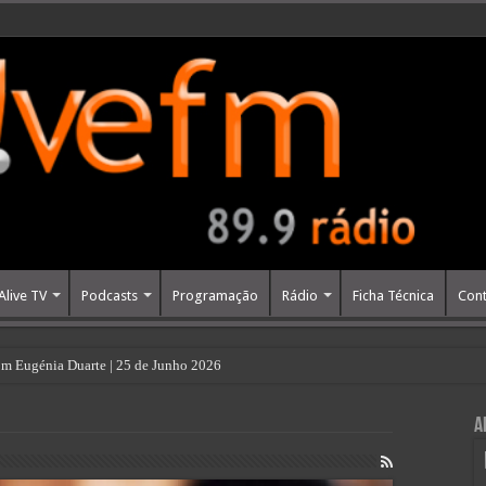
Alive TV
Podcasts
Programação
Rádio
Ficha Técnica
Cont
m Eugénia Duarte | 25 de Junho 2026
abastecimento de água caso motor da ETA de Fagilde falhe
A