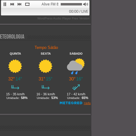
Alive FM 89.9
00:00 / LIVE
WordPress Audio Player Free Version
eteorologia