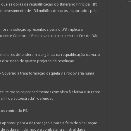
que as obras de requalificação do Itinerário Principal (IP)
num investimento de 134 milhões de euros, suportados pelo
bra, a solução apresentada para o IP3 implica a
 entre Coimbra e Penacova e do troço entre a Foz do Dão
mentares defenderam a urgência na requalificação da via, o
 a discussão de quatro projetos de resolução.
Governo a transformação daquela via rodoviária numa
ute todos os procedimentos com vista à efetiva e urgente
rfil de autoestrada”, defendeu.
os contra do PS.
 apontou para a degradação e para a falta de sinalização
 de rodagem, de modo a combater a sinistralidade.