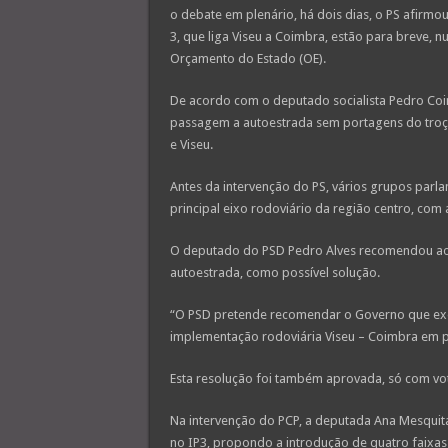
o debate em plenário, há dois dias, o PS afirmou 
3, que liga Viseu a Coimbra, estão para breve, 
Orçamento do Estado (OE).
De acordo com o deputado socialista Pedro Coim
passagem a autoestrada sem portagens do troço
e Viseu.
Antes da intervenção do PS, vários grupos parla
principal eixo rodoviário da região centro, com
O deputado do PSD Pedro Alves recomendou ao 
autoestrada, como possível solução.
“O PSD pretende recomendar o Governo que exec
implementação rodoviária Viseu – Coimbra em pe
Esta resolução foi também aprovada, só com vot
Na intervenção do PCP, a deputada Ana Mesquita
no IP3, propondo a introdução de quatro faixas