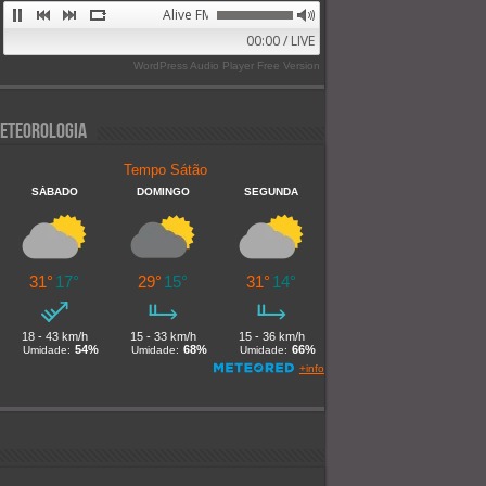
Alive FM 89.9
00:00 / LIVE
WordPress Audio Player Free Version
eteorologia