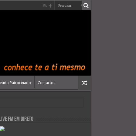
eúdo Patrocinado
Contactos
live FM em Direto