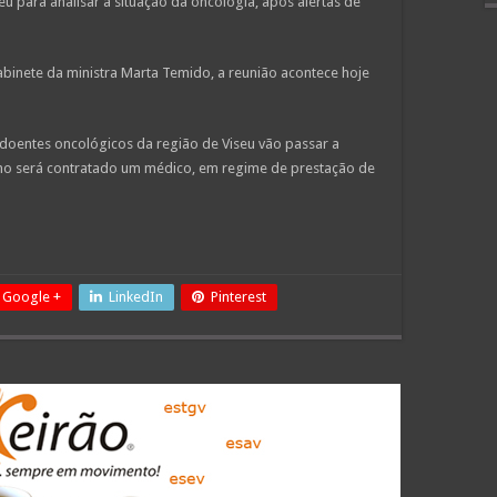
u para analisar a situação da oncologia, após alertas de
abinete da ministra Marta Temido, a reunião acontece hoje
 doentes oncológicos da região de Viseu vão passar a
ho será contratado um médico, em regime de prestação de
Google +
LinkedIn
Pinterest