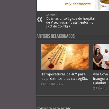
Anterior
Doentes oncológicos do hospital
de Viseu iniciam tratamentos no
IPO de Coimbra
Artigos Relacionados
Temperaturas de 40° para
Vila Cova
os próximos dias na região.
inaugura
Cidadão
29 Junho, 2026
29 Junho,
Comente este artigo