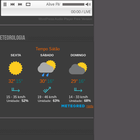
Alive FM 89.9
00:00 / LIVE
WordPress Audio Player Free Version
eteorologia