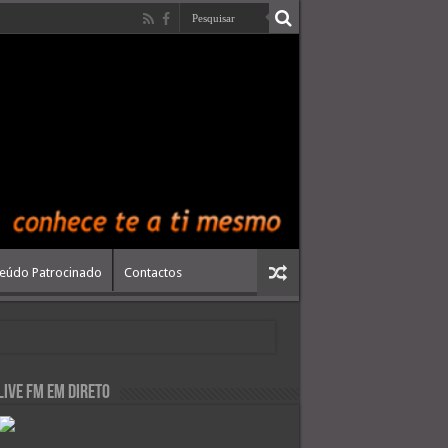
eúdo Patrocinado
Contactos
live FM em Direto