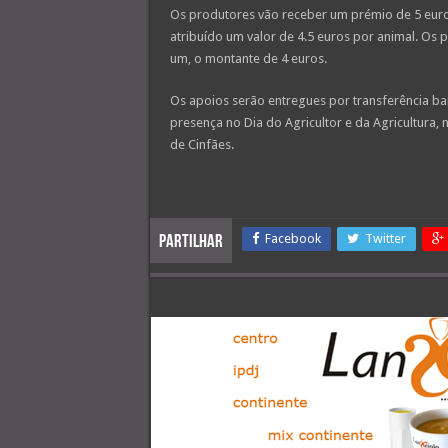
Os produtores vão receber um prémio de 5 euros
atribuído um valor de 4.5 euros por animal. Os
um, o montante de 4 euros.
Os apoios serão entregues por transferência ba
presença no Dia do Agricultor e da Agricultura, 
de Cinfães.
Facebook
Twitter
Partilhar