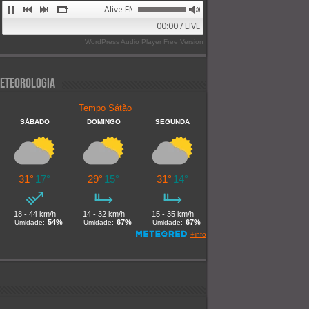
Alive FM 89.9
00:00 / LIVE
WordPress Audio Player Free Version
eteorologia