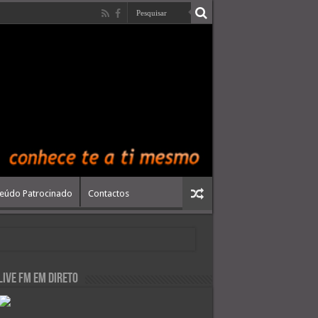
eúdo Patrocinado
Contactos
live FM em Direto