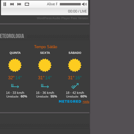
Alive FM 89.9
00:00 / LIVE
WordPress Audio Player Free Version
eteorologia