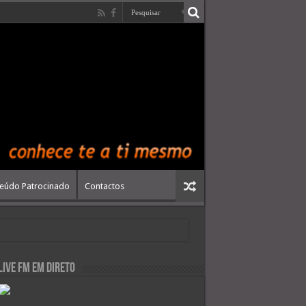
eúdo Patrocinado
Contactos
live FM em Direto