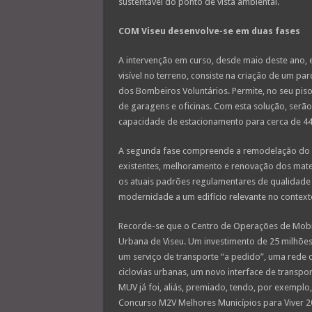
sustentável do ponto de vista ambiental.
COM Viseu desenvolve-se em duas fases
A intervenção em curso, desde maio deste ano, e
visível no terreno, consiste na criação de um p
dos Bombeiros Voluntários. Permite, no seu piso
de garagens e oficinas. Com esta solução, serão
capacidade de estacionamento para cerca de 44 
A segunda fase compreende a remodelação do at
existentes, melhoramento e renovação dos materi
os atuais padrões regulamentares de qualidade
modernidade a um edifício relevante no context
Recorde-se que o Centro de Operações de Mobi
Urbana de Viseu. Um investimento de 25 milhões 
um serviço de transporte “a pedido”, uma rede 
ciclovias urbanas, um novo interface de transp
MUV já foi, aliás, premiado, tendo, por exemplo,
Concurso M2V Melhores Municípios para Viver 2