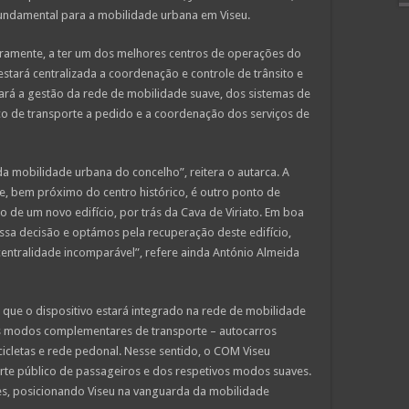
fundamental para a mobilidade urbana em Viseu.
ramente, a ter um dos melhores centros de operações do
stará centralizada a coordenação e controle de trânsito e
fará a gestão da rede de mobilidade suave, dos sistemas de
viço de transporte a pedido e a coordenação dos serviços de
da mobilidade urbana do concelho”, reitera o autarca. A
e, bem próximo do centro histórico, é outro ponto de
o de um novo edifício, por trás da Cava de Viriato. Em boa
sa decisão e optámos pela recuperação deste edifício,
entralidade incomparável”, refere ainda António Almeida
 que o dispositivo estará integrado na rede de mobilidade
es modos complementares de transporte – autocarros
 bicicletas e rede pedonal. Nesse sentido, o COM Viseu
porte público de passageiros e dos respetivos modos suaves.
es, posicionando Viseu na vanguarda da mobilidade