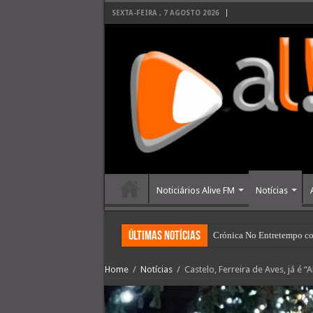
SEXTA-FEIRA , 7 AGOSTO 2026
Noticiários Alive FM
Notícias
últimas Notícias
Crónica No Entretempo co
Câmara de Viseu assegura 
Home
/
Notícias
/
Castelo, Ferreira de Aves, já é “A