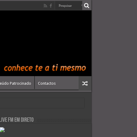
eúdo Patrocinado
Contactos
live FM em Direto