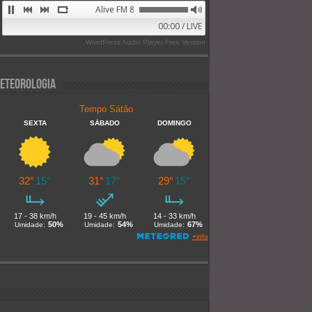
Alive FM 89.9
00:00 / LIVE
WordPress Audio Player Free Version
eteorologia