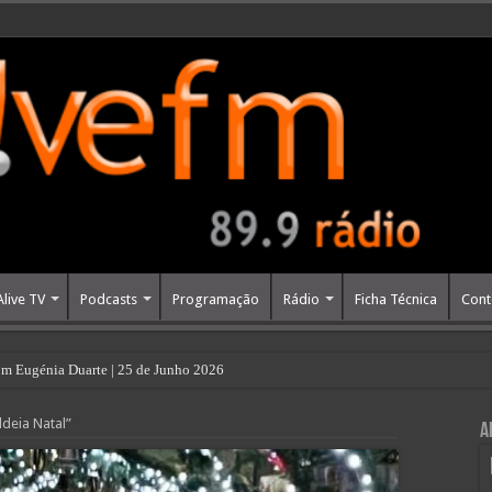
Alive TV
Podcasts
Programação
Rádio
Ficha Técnica
Cont
m Eugénia Duarte | 25 de Junho 2026
abastecimento de água caso motor da ETA de Fagilde falhe
ldeia Natal”
A