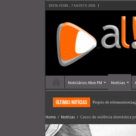
SEXTA-FEIRA , 7 AGOSTO 2026
Noticiários Alive FM
Notícias
últimas Notícias
Projeto de telemonitoriza
Crónica No Entretempo co
Home
/
Notícias
/
Casos de violência doméstica p