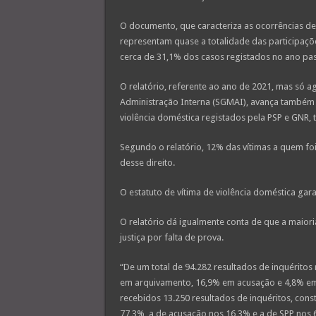
O documento, que caracteriza as ocorrências de
representam quase a totalidade das participaçõe
cerca de 31,1% dos casos registados no ano p
O relatório, referente ao ano de 2021, mas só a
Administração Interna (SGMAI), avança também q
violência doméstica registados pela PSP e GNR, 
Segundo o relatório, 12% das vítimas a quem foi 
desse direito.
O estatuto de vítima de violência doméstica gara
O relatório dá igualmente conta de que a maiori
justiça por falta de prova.
“De um total de 94.282 resultados de inquéritos 
em arquivamento, 16,9% em acusação e 4,8% em
recebidos 13.250 resultados de inquéritos, cons
77,3%, a de acusação nos 16,3% e a de SPP nos 