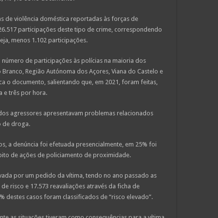
as de violência doméstica reportadas às forças de
26.517 participações deste tipo de crime, correspondendo
eja, menos 1.102 participações.
número de participações às polícias na maioria dos
elo Branco, Região Autónoma dos Açores, Viana do Castelo e
a o documento, salientando que, em 2021, foram feitas,
 e três por hora.
dos agressores apresentavam problemas relacionados
 de droga.
s, a denúncia foi efetuada presencialmente, em 25% foi
mbito de ações de policiamento de proximidade.
tivada por um pedido da vítima, tendo no ano passado as
de risco e 17.573 reavaliações através da ficha de
3% destes casos foram classificados de “risco elevado”.
te as situações tiveram como consequências para a vítima