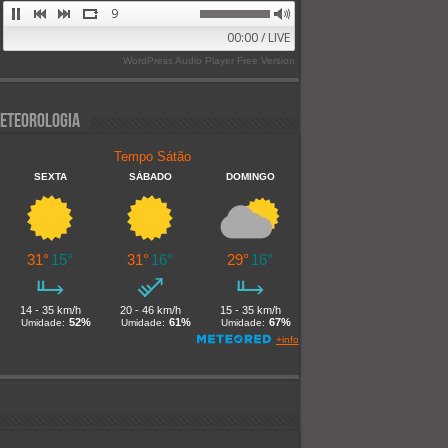
Alive FM 89.9
00:00 / LIVE
WordPress Audio Player Free Version
eteorologia