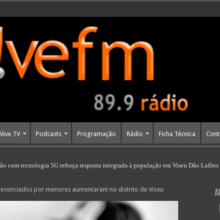
Alive TV
Podcasts
Programação
Rádio
Ficha Técnica
Cont
ção com tecnologia 5G reforça resposta integrada à população em Viseu Dão Lafões
m Eugénia Duarte | 25 de Junho 2026
resenciados por menores aumentaram no distrito de Viseu
A