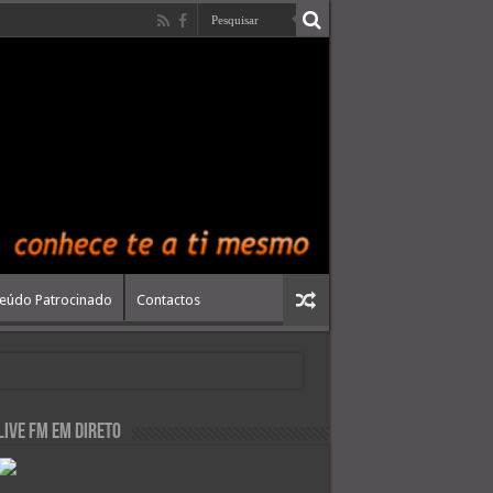
eúdo Patrocinado
Contactos
live FM em Direto