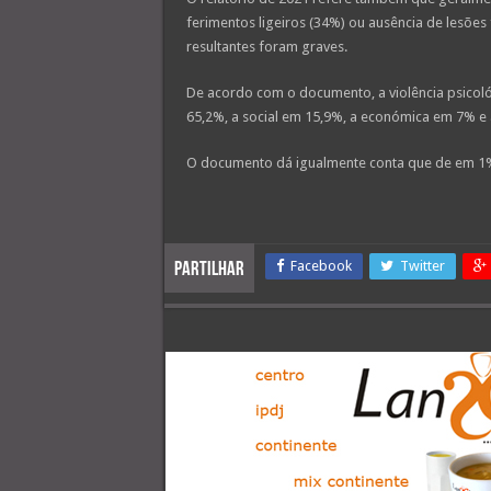
ferimentos ligeiros (34%) ou ausência de lesões
resultantes foram graves.
De acordo com o documento, a violência psicoló
65,2%, a social em 15,9%, a económica em 7% e 
O documento dá igualmente conta que de em 1% 
Facebook
Twitter
Partilhar