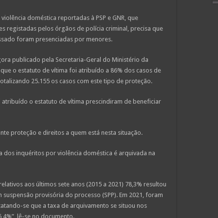
 violência doméstica reportadas à PSP e GNR, que
s registadas pelos órgãos de polícia criminal, precisa que
assado foram presenciadas por menores.
gora publicado pela Secretaria-Geral do Ministério da
ue o estatuto de vítima foi atribuído a 86% dos casos de
totalizando 25.155 os casos com este tipo de proteção.
atribuído o estatuto de vítima prescindiram de beneficiar
nte proteção e direitos a quem está nesta situação.
a dos inquéritos por violência doméstica é arquivada na
relativos aos últimos sete anos (2015 a 2021) 78,3% resultou
 suspensão provisória do processo (SPP). Em 2021, foram
tatando-se que a taxa de arquivamento se situou nos
6,4%”, lê-se no documento.