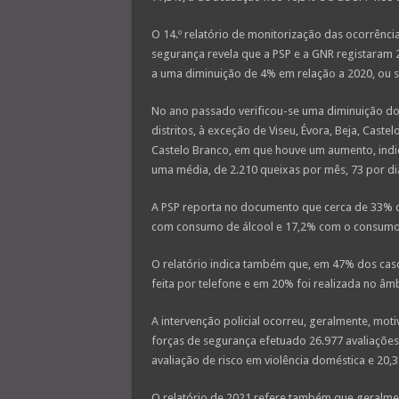
O 14.º relatório de monitorização das ocorrênci
segurança revela que a PSP e a GNR registaram 
a uma diminuição de 4% em relação a 2020, ou s
No ano passado verificou-se uma diminuição do 
distritos, à exceção de Viseu, Évora, Beja, Cast
Castelo Branco, em que houve um aumento, indic
uma média, de 2.210 queixas por mês, 73 por dia
A PSP reporta no documento que cerca de 33% 
com consumo de álcool e 17,2% com o consumo
O relatório indica também que, em 47% dos caso
feita por telefone e em 20% foi realizada no â
A intervenção policial ocorreu, geralmente, mo
forças de segurança efetuado 26.977 avaliações 
avaliação de risco em violência doméstica e 20,
O relatório de 2021 refere também que geralmen