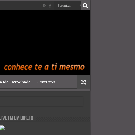
eúdo Patrocinado
Contactos
live FM em Direto