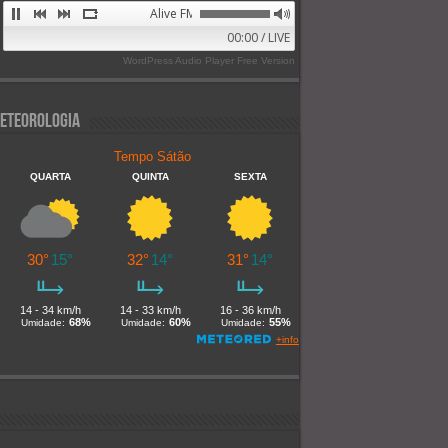
Alive FM 89.9
00:00 / LIVE
WordPress Audio Player Free Version
eteorologia