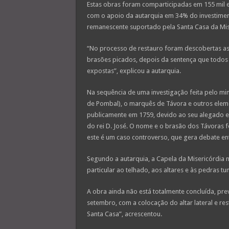
Estas obras foram comparticipadas em 155 mil 
com o apoio da autarquia em 34% do investiment
remanescente suportado pela Santa Casa da Mis
“No processo de restauro foram descobertas as 
brasões picados, depois da sentença que todo
expostas”, explicou a autarquia.
Na sequência de uma investigação feita pelo mi
de Pombal), o marquês de Távora e outros elem
publicamente em 1759, devido ao seu alegado e
do rei D. José. O nome e o brasão dos Távoras 
este é um caso controverso, que gera debate ent
Segundo a autarquia, a Capela da Misericórdia n
particular ao telhado, aos altares e às pedras tu
A obra ainda não está totalmente concluída, pr
setembro, com a colocação do altar lateral e r
Santa Casa”, acrescentou.