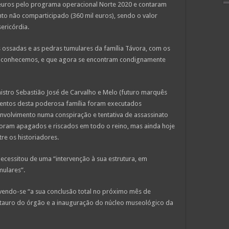
euros pelo programa operacional Norte 2020 e contaram
o não comparticipado (360 mil euros), sendo o valor
ericórdia.
ossadas e as pedras tumulares da família Távora, com os
s conhecemos, e que agora se encontram condignamente
nistro Sebastião José de Carvalho e Melo (futuro marquês
entos desta poderosa família foram executados
nvolvimento numa conspiração e tentativa de assassinato
foram apagados e riscados em todo o reino, mas ainda hoje
re os historiadores.
ecessitou de uma “intervenção à sua estrutura, em
mulares”.
evendo-se “a sua conclusão total no próximo mês de
estauro do órgão e a inauguração do núcleo museológico da