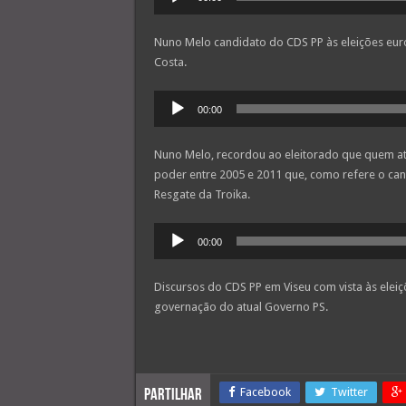
de
áudio
Nuno Melo candidato do CDS PP às eleições eur
Costa.
Reprodutor
00:00
de
áudio
Nuno Melo, recordou ao eleitorado que quem a
poder entre 2005 e 2011 que, como refere o can
Resgate da Troika.
Reprodutor
00:00
de
áudio
Discursos do CDS PP em Viseu com vista às eleiç
governação do atual Governo PS.
Facebook
Twitter
Partilhar