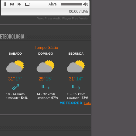
Alive FM 89.9
00:00 / LIVE
WordPress Audio Player Free Version
eteorologia