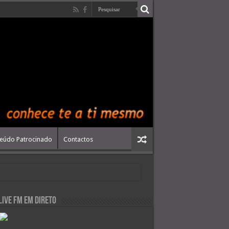
eúdo Patrocinado
Contactos
live FM em Direto