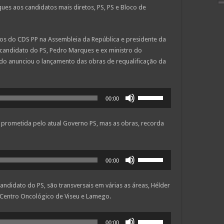
ques aos candidatos mais diretos, PS, PS e Bloco de
os do CDS PP na Assembleia da República e presidente da
al candidato do PS, Pedro Marques e ex ministro do
do anunciou o lançamento das obras de requalificação da
Use
00:00
as
setas
i prometida pelo atual Governo PS, mas as obras, recorda
cima/baixo
para
aumentar
Use
ou
00:00
as
diminuir
setas
o
andidato do PS, são transversais em várias as áreas, Hélder
cima/baixo
volume.
Centro Oncológico de Viseu e Lamego.
para
aumentar
Use
ou
00:00