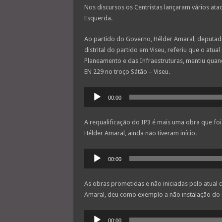
Nos discursos os Centristas lançaram vários ata
Esquerda.
Ao partido do Governo, Hélder Amaral, deputad
distrital do partido em Viseu, referiu que o atu
Planeamento e das Infraestruturas, mentiu quan
EN 229 no troço Sátão – Viseu.
Reprodutor
00:00
de
áudio
A requalificação do IP3 é mais uma obra que fo
Hélder Amaral, ainda não tiveram início.
Reprodutor
00:00
de
áudio
As obras prometidas e não iniciadas pelo atual c
Amaral, deu como exemplo a não instalação do 
Reprodutor
00:00