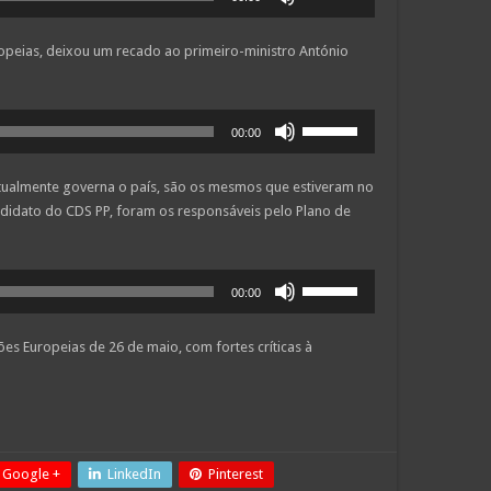
as
diminuir
setas
o
opeias, deixou um recado ao primeiro-ministro António
cima/baixo
volume.
para
aumentar
Use
ou
00:00
as
diminuir
setas
o
tualmente governa o país, são os mesmos que estiveram no
cima/baixo
volume.
didato do CDS PP, foram os responsáveis pelo Plano de
para
aumentar
ou
Use
diminuir
00:00
as
o
setas
volume.
ões Europeias de 26 de maio, com fortes críticas à
cima/baixo
para
aumentar
ou
diminuir
o
Google +
LinkedIn
Pinterest