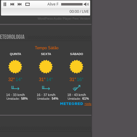
Alive FM 89.9
00:00 / LIVE
WordPress Audio Player Free Version
eteorologia