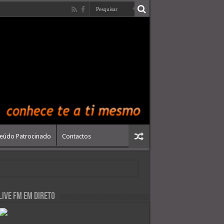
eúdo Patrocinado
Contactos
live FM em Direto