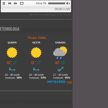
Alive FM 89.9
00:00 / LIVE
WordPress Audio Player Free Version
eteorologia