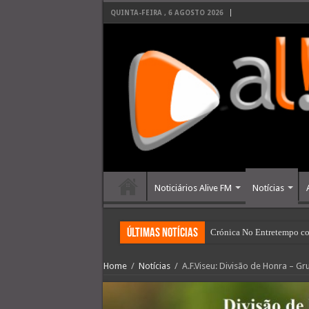
QUINTA-FEIRA , 6 AGOSTO 2026
Noticiários Alive FM
Notícias
últimas Notícias
Crónica No Entretempo co
Home
/
Notícias
/
A.F.Viseu: Divisão de Honra – G