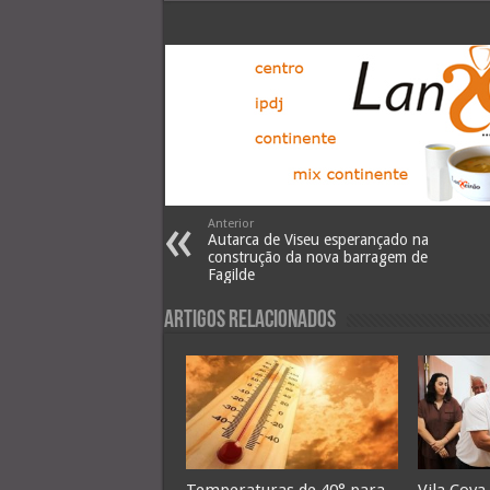
Anterior
Autarca de Viseu esperançado na
construção da nova barragem de
Fagilde
Artigos Relacionados
Temperaturas de 40° para
Vila Cova