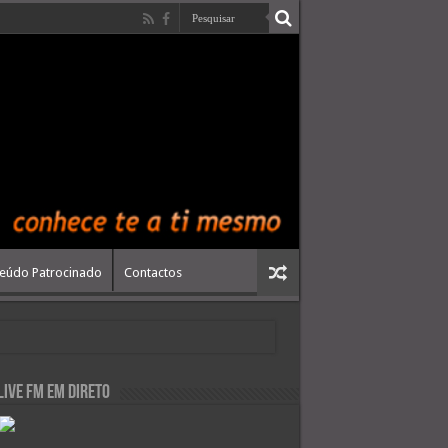
eúdo Patrocinado
Contactos
live FM em Direto