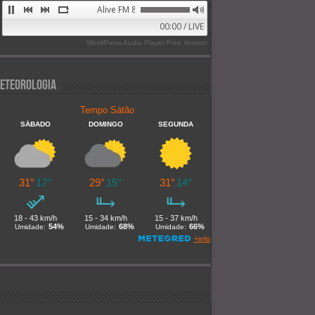
Alive FM 89.9
00:00 / LIVE
WordPress Audio Player Free Version
eteorologia