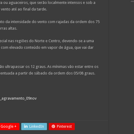
 ou aguaceiros, que serão localmente intensos e sob a
vento até ao final da tarde.
to da intensidade do vento com rajadas da ordem dos 75
ras altas.
cial nas regiões do Norte e Centro, devendo-se a uma
l com elevado conteúdo em vapor de água, que vai dar
ão ultrapassar os 12 graus. As mínimas vão estar entre os
centuada a partir de sábado da ordem dos 05/08 graus.
ma_agravamento_09nov
Google +
LinkedIn
Pinterest