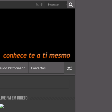
eúdo Patrocinado
Contactos
live FM em Direto