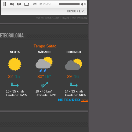
Alive FM 89.9
00:00 / LIVE
WordPress Audio Player Free Version
eteorologia