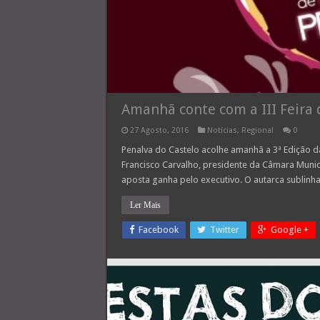
Amanhã conte com a III Feira 
27 Agosto, 2016
Notícias
,
Regional
0
Penalva do Castelo acolhe amanhã a 3ª Edição da
Francisco Carvalho, presidente da Câmara Munic
aposta ganha pelo executivo. O autarca sublinh
Ler Mais
Facebook
Twitter
Google +