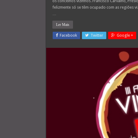
os concelhos vizinhos. Francisco Carvalho, Pres
felizmente só se têm ocupado com as regiões viz
…
Ler Mais
Facebook
Twitter
Google +