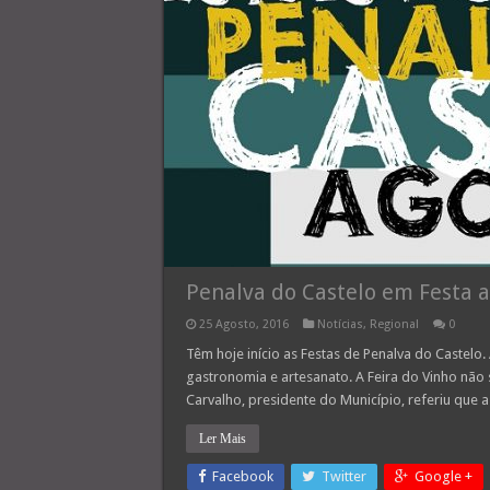
Penalva do Castelo em Festa a
25 Agosto, 2016
Notícias
,
Regional
0
Têm hoje início as Festas de Penalva do Castelo
gastronomia e artesanato. A Feira do Vinho não 
Carvalho, presidente do Município, referiu que 
Ler Mais
Facebook
Twitter
Google +