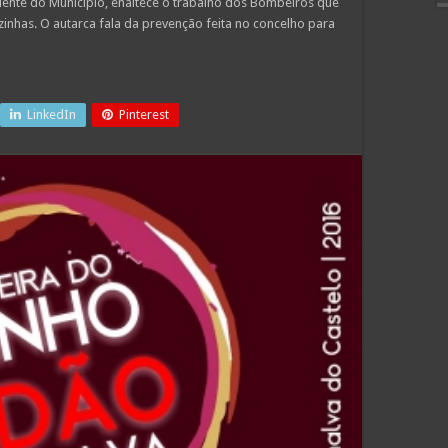
idente do Município, enaltece o trabalho dos Bombeiros que
inhas. O autarca fala da prevenção feita no concelho para
LinkedIn
Pinterest