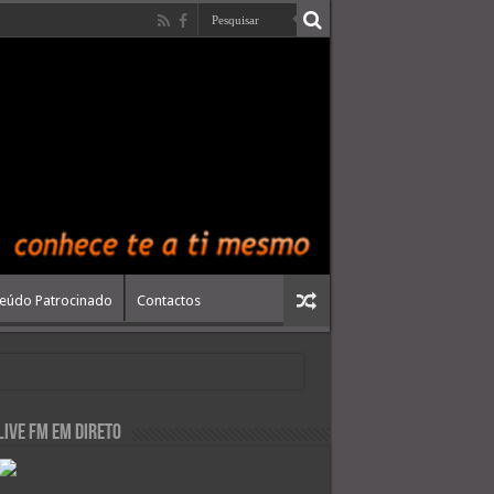
eúdo Patrocinado
Contactos
live FM em Direto