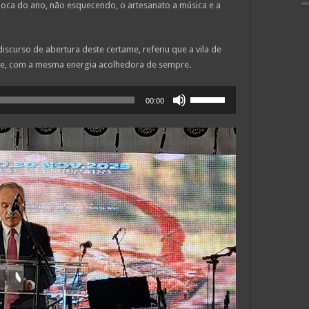
oca do ano, não esquecendo, o artesanato a música e a
iscurso de abertura deste certame, referiu que a vila de
dade, com a mesma energia acolhedora de sempre.
Use
00:00
as
setas
cima/baixo
para
aumentar
ou
diminuir
o
volume.