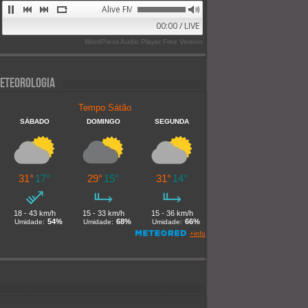
Alive FM 89.9
00:00 / LIVE
WordPress Audio Player Free Version
eteorologia