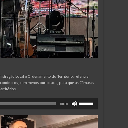
nistração Local e Ordenamento do Território, referiu a
 económicos, com menos burocracia, para que as Câmaras
rritórios.
Use
00:00
as
setas
cima/baixo
para