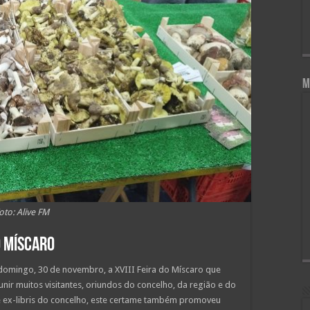
M
oto: Alive FM
o míscaro
domingo, 30 de novembro, a XVIII Feira do Míscaro que
nir muitos visitantes, oriundos do concelho, da região e do
 ex-libris do concelho, este certame também promoveu