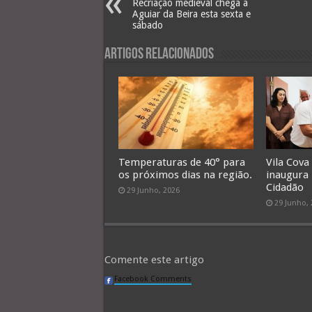
Recriação medieval chega a
Aguiar da Beira esta sexta e
sábado
Artigos Relacionados
Temperaturas de 40° para
Vila Cova
os próximos dias na região.
inaugura
Cidadão
29 Junho, 2026
29 Junho,
Comente este artigo
Facebook Comments