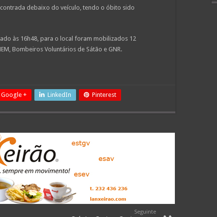
contrada debaixo do veículo, tendo o óbito sido
 dado às 16h48, para o local foram mobilizados 12
INEM, Bombeiros Voluntários de Sátão e GNR.
Google +
LinkedIn
Pinterest
Seguinte