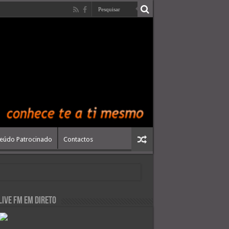
eúdo Patrocinado
Contactos
live FM em Direto