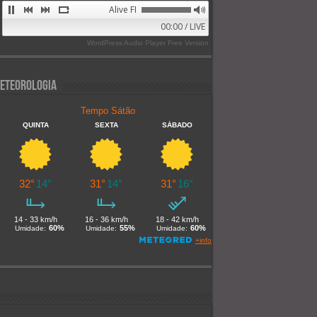
Alive FM 89.9
00:00 / LIVE
WordPress Audio Player Free Version
eteorologia