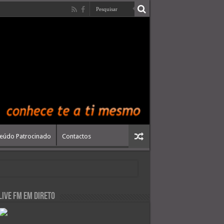
eúdo Patrocinado
Contactos
live FM em Direto