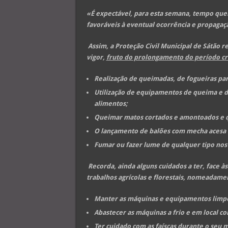
«É expectável, para esta semana, tempo
que
favoráveis à eventual ocorrência e propagaçã
Assim, a Proteção Civil Municipal de Sátão 
vigor,
fruto do prolongamento do período crí
Realização de queimadas, de fogueiras par
Utilização de equipamentos de queima e d
alimentos;
Queimar matos cortados e amontoados e q
O lançamento de balões com mecha acesa o
Fumar ou fazer lume de qualquer tipo nos 
Recorda, ainda alguns cuidados a ter, face à
trabalhos agrícolas e florestais, nomeadame
Manter as máquinas e equipamentos limpos
Abastecer as máquinas a frio e em local c
Ter cuidado com as faíscas durante o seu 