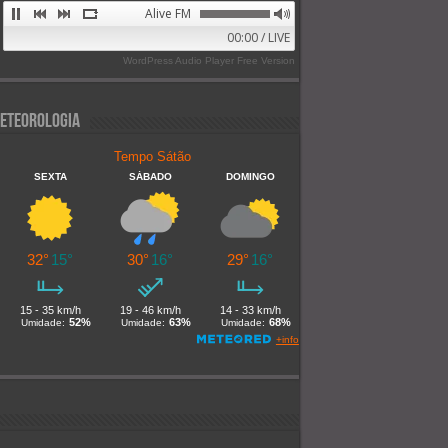
Alive FM 89.9
00:00 / LIVE
WordPress Audio Player Free Version
eteorologia