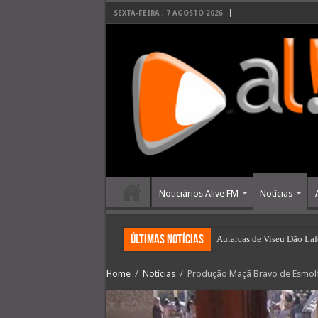
SEXTA-FEIRA , 7 AGOSTO 2026
Noticiários Alive FM
Notícias
últimas Notícias
Autarcas de Viseu Dão Laf
Home
/
Notícias
/
Produção Maçã Bravo de Esmolf