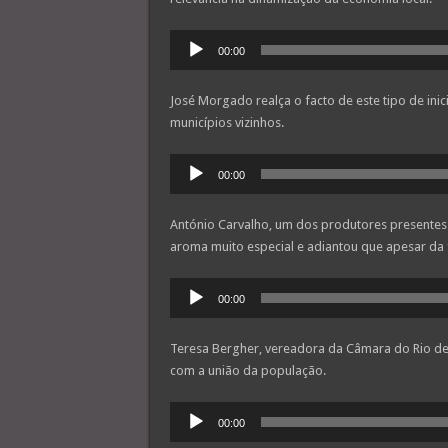
Reprodutor
00:00
de
áudio
José Morgado realça o facto de este tipo de ini
municípios vizinhos.
Reprodutor
00:00
de
áudio
António Carvalho, um dos produtores presente
aroma muito especial e adiantou que apesar da
Reprodutor
00:00
de
áudio
Teresa Bergher, vereadora da Câmara do Rio de
com a união da população.
Reprodutor
00:00
de