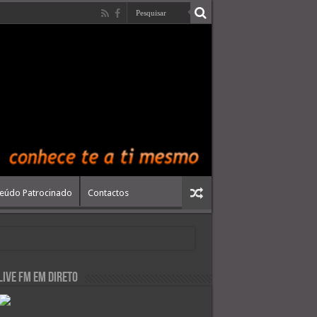
eúdo Patrocinado
Contactos
live FM em Direto