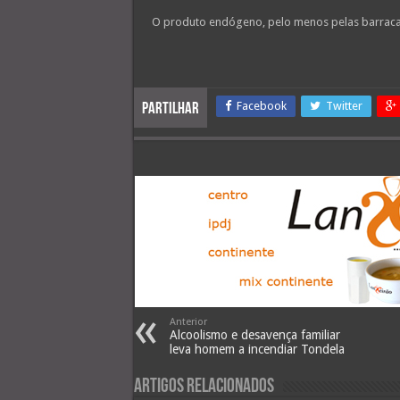
áudio
O produto endógeno, pelo menos pelas barracas 
Facebook
Twitter
Partilhar
Anterior
Alcoolismo e desavença familiar
leva homem a incendiar Tondela
Artigos Relacionados