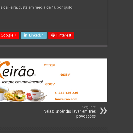
setas
o
da Feira, custa em média de 1€ por quilo.
cima/baixo
volume.
para
aumentar
ou
diminuir
Google +
LinkedIn
Pinterest
o
volume.
Seguinte
Nelas: Incêndio lavar em três
povoações