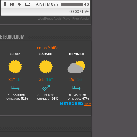
Alive FM 89.9
00:00 / LIVE
WordPress Audio Player Free Version
eteorologia