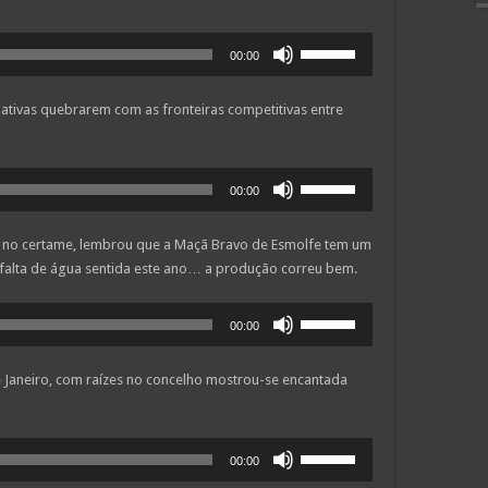
Use
00:00
as
setas
ciativas quebrarem com as fronteiras competitivas entre
cima/baixo
para
aumentar
Use
ou
00:00
as
diminuir
setas
o
s no certame, lembrou que a Maçã Bravo de Esmolfe tem um
cima/baixo
volume.
 falta de água sentida este ano… a produção correu bem.
para
aumentar
Use
ou
00:00
as
diminuir
setas
o
 Janeiro, com raízes no concelho mostrou-se encantada
cima/baixo
volume.
para
aumentar
Use
ou
00:00
as
diminuir