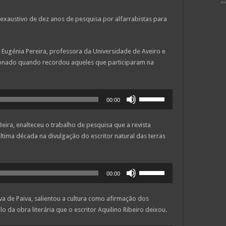
 exaustivo de dez anos de pesquisa por alfarrabistas para
 Eugénia Pereira, professora da Universidade de Aveiro e
ionado quando recordou aqueles que participaram na
Use
00:00
as
setas
eira, enalteceu o trabalho de pesquisa que a revista
cima/baixo
última década na divulgação do escritor natural das terras
para
aumentar
ou
Use
diminuir
00:00
as
o
setas
volume.
a de Paiva, salientou a cultura como afirmação dos
cima/baixo
da obra literária que o escritor Aquilino Ribeiro deixou.
para
aumentar