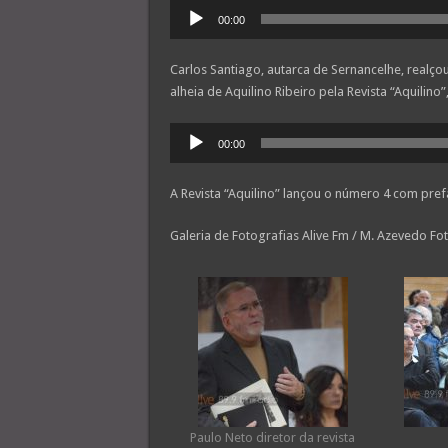
Reprodutor
00:00
de
áudio
Carlos Santiago, autarca de Sernancelhe, realç
alheia de Aquilino Ribeiro pela Revista “Aquili
Reprodutor
00:00
de
áudio
A Revista “Aquilino” lançou o número 4 com prefá
Galeria de Fotografias Alive Fm / M. Azevedo Fot
Paulo Neto diretor da revista