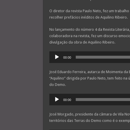
O diretor da revista Paulo Neto, fez um trabalho
recolher prefácios inéditos de Aquilino Ribeiro.
No lançamento do número 4 da Revista Literária,
colaboradora na revista, fez um discurso emoc
divulgação da obra de Aquilino Ribeiro.
Reprodutor
00:00
de
áudio
José Eduardo Ferreira, autarca de Moimenta da B
“Aquilino” dirigida por Paulo Neto, tem feito na 
do Demo.
Reprodutor
00:00
de
áudio
José Morgado, presidente da câmara de Vila Nov
territórios das Terras do Demo como é o exemplo 