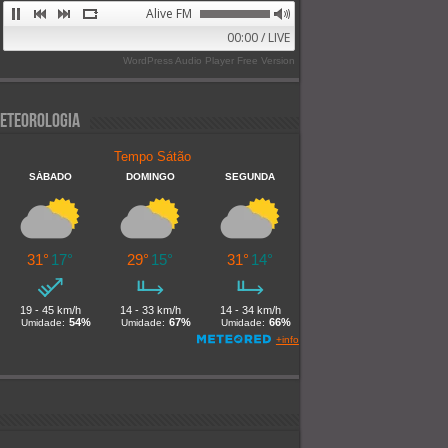
Alive FM 89.9
00:00 / LIVE
WordPress Audio Player Free Version
eteorologia