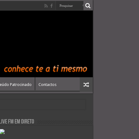
eúdo Patrocinado
Contactos
live FM em Direto