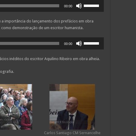
Use
ou
00:00
as
diminuir
setas
o
ou a importância do lançamento dos prefácios em obra
cima/baixo
volume.
no”, como demonstração de um escritor humanista.
para
aumentar
Use
ou
00:00
as
diminuir
setas
o
cios inéditos do escritor Aquilino Ribeiro em obra alheia.
cima/baixo
volume.
para
ografia.
aumentar
ou
diminuir
o
volume.
Carlos Santiago CM Sernancelhe