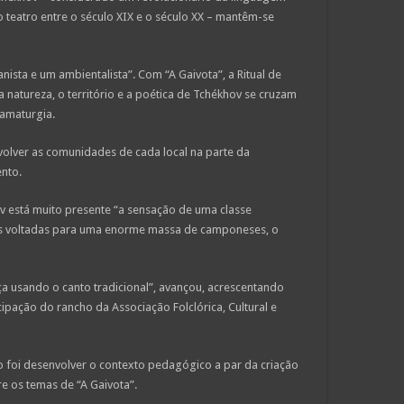
 teatro entre o século XIX e o século XX – mantêm-se
sta e um ambientalista”. Com “A Gaivota”, a Ritual de
natureza, o território e a poética de Tchékhov se cruzam
amaturgia.
volver as comunidades de cada local na parte da
nto.
 está muito presente “a sensação de uma classe
tas voltadas para uma enorme massa de camponeses, o
 usando o canto tradicional”, avançou, acrescentando
ipação do rancho da Associação Folclórica, Cultural e
ão foi desenvolver o contexto pedagógico a par da criação
bre os temas de “A Gaivota”.