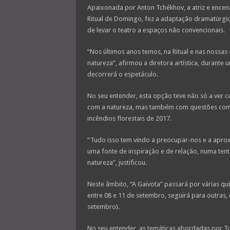
Apaixonada por Anton Tchékhov, a atriz e encena
Ritual de Domingo, fez a adaptação dramatúrgica d
de levar o teatro a espaços não convencionais.
“Nos últimos anos temos, na Ritual e nas nossas
natureza”, afirmou a diretora artística, durante 
decorrerá o espetáculo.
No seu entender, esta opção teve não só a ver 
com a natureza, mas também com questões como a
incêndios florestais de 2017.
“Tudo isso tem vindo a preocupar-nos e a aprox
uma fonte de inspiração e de relação, numa tent
natureza”, justificou.
Neste âmbito, “A Gaivota” passará por várias qu
entre 08 e 11 de setembro, seguirá para outras,
setembro).
No seu entender, as temáticas abordadas por T