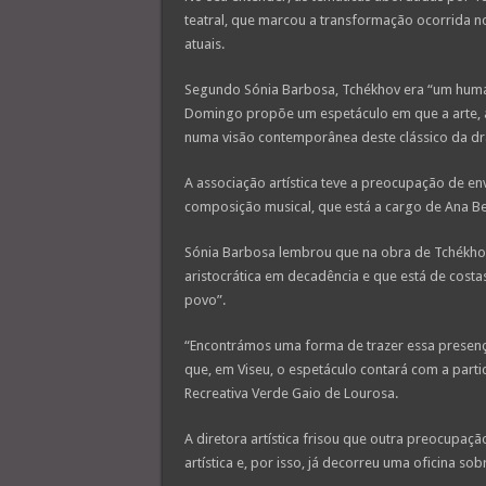
teatral, que marcou a transformação ocorrida no
atuais.
Segundo Sónia Barbosa, Tchékhov era “um humani
Domingo propõe um espetáculo em que a arte, a 
numa visão contemporânea deste clássico da dr
A associação artística teve a preocupação de en
composição musical, que está a cargo de Ana Be
Sónia Barbosa lembrou que na obra de Tchékhov
aristocrática em decadência e que está de cos
povo”.
“Encontrámos uma forma de trazer essa presença
que, em Viseu, o espetáculo contará com a partic
Recreativa Verde Gaio de Lourosa.
A diretora artística frisou que outra preocupaç
artística e, por isso, já decorreu uma oficina so