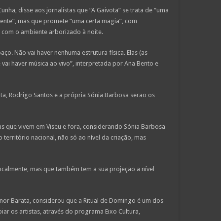
nha, disse aos jornalistas que “A Gaivota” se trata de “uma
gente”, mas que promete “uma certa magia”, com
com o ambiente arborizado à noite.
paço. Não vai haver nenhuma estrutura física. Elas (as
 vai haver música ao vivo”, interpretada por Ana Bento e
ta, Rodrigo Santos e a própria Sónia Barbosa serão os
as que vivem em Viseu e fora, considerando Sónia Barbosa
erritório nacional, não só ao nível da criação, mas
localmente, mas que também tem a sua projeção a nível
nor Barata, considerou que a Ritual de Domingo é um dos
r os artistas, através do programa Eixo Cultura,