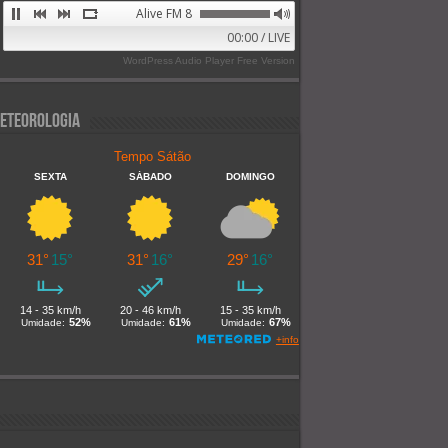
Alive FM 89.9
00:00 / LIVE
WordPress Audio Player Free Version
eteorologia