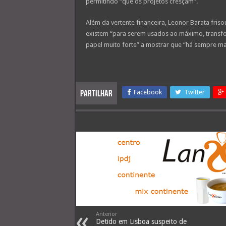
permitindo “que os projetos cresçam”.
Além da vertente financeira, Leonor Barata fris
existem “para serem usados ao máximo, transfo
papel muito forte” a mostrar que “há sempre m
Facebook
Twitter
Partilhar
Anterior
Detido em Lisboa suspeito de