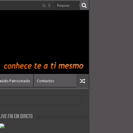
eúdo Patrocinado
Contactos
live FM em Direto