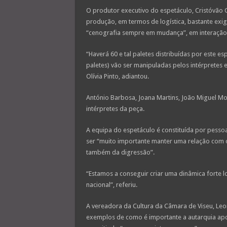
O produtor executivo do espetáculo, Cristóvão Cu
produção, em termos de logística, bastante exi
“cenografia sempre em mudança”, em interação 
“Haverá 60 e tal paletes distribuídas por este es
paletes) vão ser manipuladas pelos intérpretes e
Olívia Pinto, adiantou.
António Barbosa, Joana Martins, João Miguel Mo
intérpretes da peça.
A equipa do espetáculo é constituída por pesso
ser “muito importante manter uma relação com o t
também da digressão”.
“Estamos a conseguir criar uma dinâmica forte 
nacional”, referiu.
A vereadora da Cultura da Câmara de Viseu, Leo
exemplos de como é importante a autarquia apoia