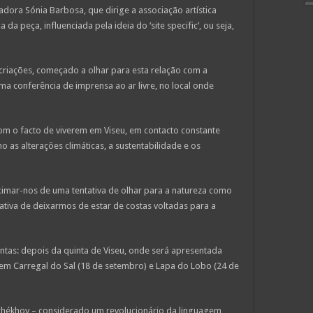
dora Sónia Barbosa, que dirige a associação artística
a peça, influenciada pela ideia do ‘site specific’, ou seja,
 criações, começado a olhar para esta relação com a
uma conferência de imprensa ao ar livre, no local onde
com o facto de viverem em Viseu, em contacto constante
s alterações climáticas, a sustentabilidade e os
imar-nos de uma tentativa de olhar para a natureza como
ativa de deixarmos de estar de costas voltadas para a
intas: depois da quinta de Viseu, onde será apresentada
 em Carregal do Sal (18 de setembro) e Lapa do Lobo (24 de
chékhov – considerado um revolucionário da linguagem