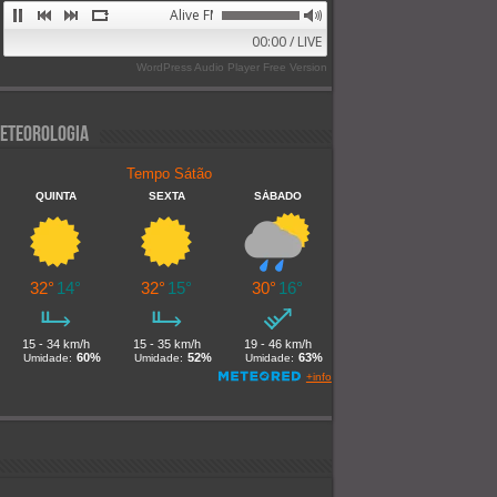
Alive FM 89.9
00:00 / LIVE
WordPress Audio Player Free Version
eteorologia