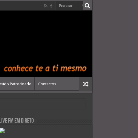
eúdo Patrocinado
Contactos
live FM em Direto