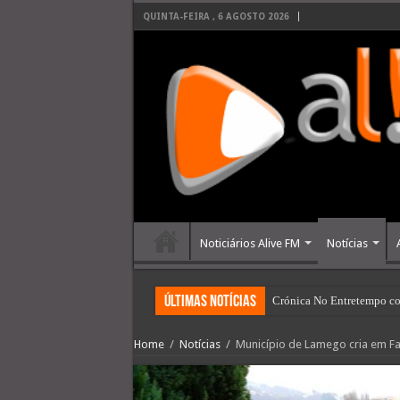
QUINTA-FEIRA , 6 AGOSTO 2026
Noticiários Alive FM
Notícias
últimas Notícias
Crónica No Entretempo co
Home
/
Notícias
/
Município de Lamego cria em Fa