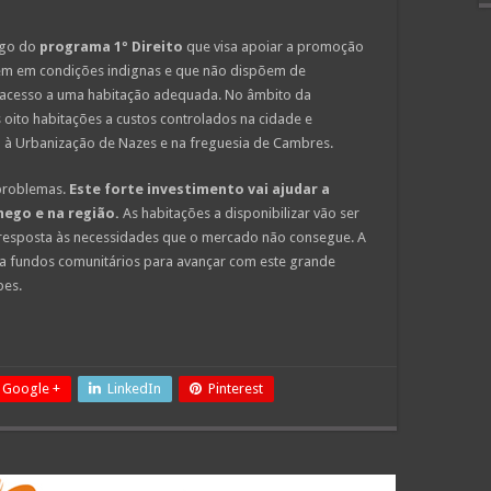
igo do
programa 1º Direito
que visa apoiar a promoção
vem em condições indignas e que não dispõem de
o acesso a uma habitação adequada. No âmbito da
s oito habitações a custos controlados na cidade e
o à Urbanização de Nazes e na freguesia de Cambres.
 problemas.
Este forte investimento vai ajudar a
mego e na região.
As habitações a disponibilizar vão ser
 resposta às necessidades que o mercado não consegue. A
 a fundos comunitários para avançar com este grande
pes.
Google +
LinkedIn
Pinterest