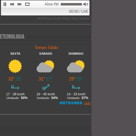
Alive FM 89.9
00:00 / LIVE
WordPress Audio Player Free Version
eteorologia