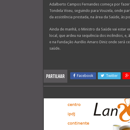
Adalberto Campos Fernandes começa por fazer u
Tondela Viseu, seguindo para Vouzela, onde par
da assistência prestada, na área da Saúde, às p
Ainda de manhã, o Ministro da Saúde vai estar e
local, que ardeu na sequência dos incêndios, e, 
e na Fundação Aurélio Amaro Diniz onde será 
saúde.
Facebook
Twitter
Partilhar