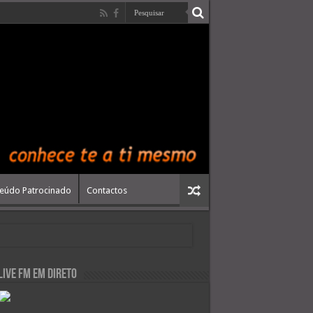
eúdo Patrocinado
Contactos
live FM em Direto