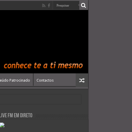
eúdo Patrocinado
Contactos
live FM em Direto