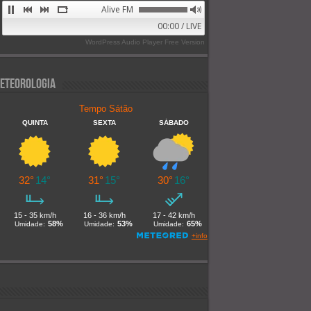
Alive FM 89.9
00:00 / LIVE
WordPress Audio Player Free Version
eteorologia