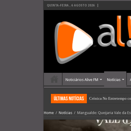
QUINTA-FEIRA , 6 AGOSTO 2026
Noticiários Alive FM
Notícias
últimas Notícias
Crónica No Entretempo co
Home
/
Notícias
/
Mangualde: Queijaria Vale da E