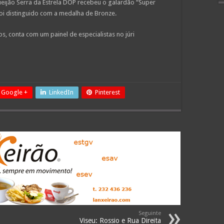
eijão Serra da Estrela DOP recebeu o galardão “Super
foi distinguido com a medalha de Bronze.
, conta com um painel de especialistas no júri
Google +
LinkedIn
Pinterest
Seguinte
Viseu: Rossio e Rua Direita