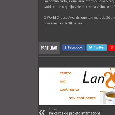
Em comunicado, a queijaria informou que o requ
Gold” e que o queijo Vale da Estrela Velho DOP 
O World Cheese Awards, que tem mais de 30 anos
provenientes de 38 países.
Facebook
Twitter
Partilhar
Anterior
Parceiros de projeto internacional