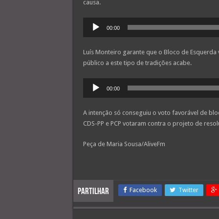
causa.
Reprodutor
00:00
de
áudio
Luís Monteiro garante que o Bloco de Esquerda v
público a este tipo de tradições acabe.
Reprodutor
00:00
de
áudio
A intenção só conseguiu o voto favorável de bloq
CDS-PP e PCP votaram contra o projeto de reso
Peça de Maria Sousa/AliveFm
Facebook
Twitter
Partilhar