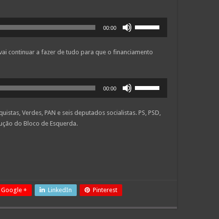
para
aumentar
Use
ou
00:00
as
diminuir
setas
o
ai continuar a fazer de tudo para que o financiamento
cima/baixo
volume.
para
aumentar
Use
ou
00:00
as
diminuir
setas
o
uistas, Verdes, PAN e seis deputados socialistas. PS, PSD,
cima/baixo
volume.
lução do Bloco de Esquerda.
para
aumentar
ou
diminuir
o
volume.
Google +
LinkedIn
Pinterest