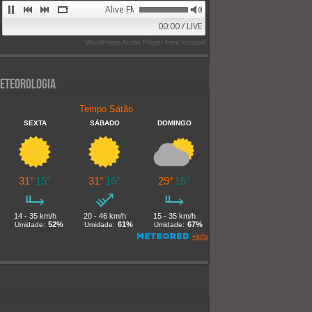
Alive FM 89.9
00:00 / LIVE
WordPress Audio Player Free Version
eteorologia