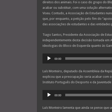
direitos dos animais. Foi o caso do grupo do Bl
acabar ou substituir, com uma solução alternati
Viseu. Contudo, a Associação de Estudantes nunc
que, por enquanto, a petição pelo fim do “apoio
das associações de estudantes e das entidades p
Tiago Santos, Presidente da Associação de Estud
independentemente desta decisão tomada em Ass
ideologias do Bloco de Esquerda quanto às Gar
Reprodutor
00:00
de
áudio
Luís Monteiro, deputado da Assembleia da Repú
explicou que a preocupação seria acabar com o
Instituto Português do Desporto e da Juventude a
Reprodutor
00:00
de
áudio
Luís Monteiro lamenta que ainda se pense que 