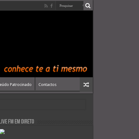
eúdo Patrocinado
Contactos
live FM em Direto