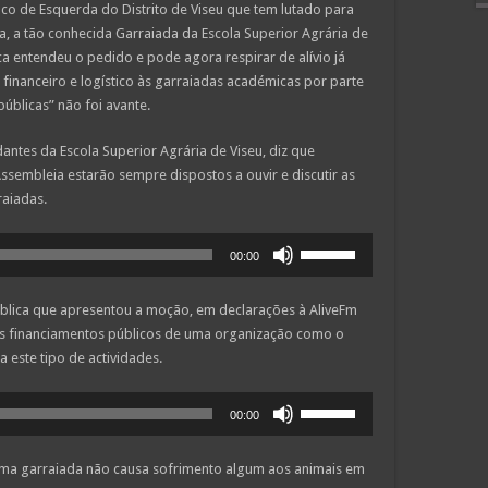
oco de Esquerda do Distrito de Viseu que tem lutado para
va, a tão conhecida Garraiada da Escola Superior Agrária de
a entendeu o pedido e pode agora respirar de alívio já
 financeiro e logístico às garraiadas académicas por parte
úblicas” não foi avante.
antes da Escola Superior Agrária de Viseu, diz que
embleia estarão sempre dispostos a ouvir e discutir as
raiadas.
Use
00:00
as
setas
blica que apresentou a moção, em declarações à AliveFm
cima/baixo
s financiamentos públicos de uma organização como o
para
 este tipo de actividades.
aumentar
ou
Use
diminuir
00:00
as
o
setas
volume.
uma garraiada não causa sofrimento algum aos animais em
cima/baixo