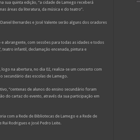
i na sua quinta edição, “a cidade de Lamego receberá
s áreas da literatura, da música e do teatro”.
 Daniel Bernardes e José Valente serão alguns dos oradores
e abrangente, com sessões para todas as idades e todos
’, teatro infantil, declamação encenada, pintura e
, logo na abertura, no dia 02, realiza-se um concerto com
ino secundário das escolas de Lamego.
etivo, “centenas de alunos do ensino secundário foram
ção do cartaz do evento, através da sua participação em
ceria com a Rede de Bibliotecas de Lamego e a Rede de
e Rui Rodrigues e José Pedro Leite.