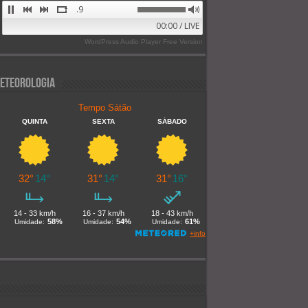
Alive FM 89.9
00:00 / LIVE
WordPress Audio Player Free Version
eteorologia