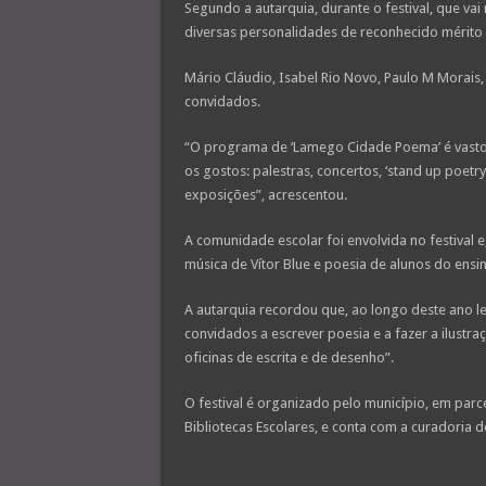
Segundo a autarquia, durante o festival, que va
diversas personalidades de reconhecido mérito na
Mário Cláudio, Isabel Rio Novo, Paulo M Morais,
convidados.
“O programa de ‘Lamego Cidade Poema’ é vasto 
os gostos: palestras, concertos, ‘stand up poetry
exposições”, acrescentou.
A comunidade escolar foi envolvida no festival e
música de Vítor Blue e poesia de alunos do ens
A autarquia recordou que, ao longo deste ano l
convidados a escrever poesia e a fazer a ilustra
oficinas de escrita e de desenho”.
O festival é organizado pelo município, em par
Bibliotecas Escolares, e conta com a curadoria d