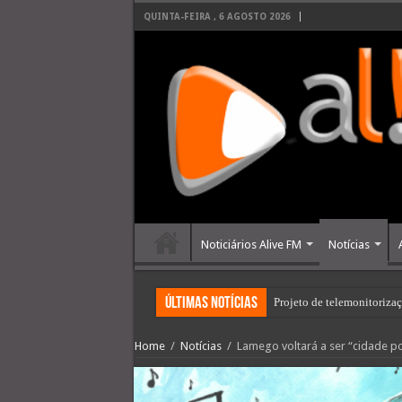
QUINTA-FEIRA , 6 AGOSTO 2026
Noticiários Alive FM
Notícias
últimas Notícias
Projeto de telemonitoriza
Home
/
Notícias
/
Lamego voltará a ser “cidade po