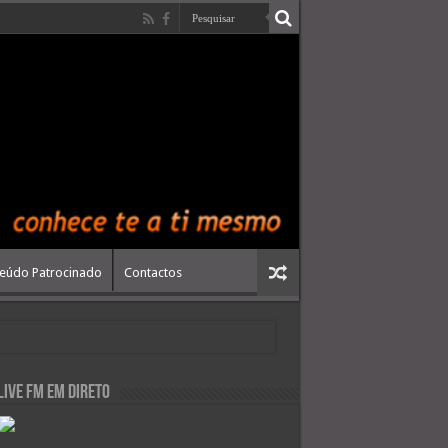
eúdo Patrocinado
Contactos
live FM em Direto