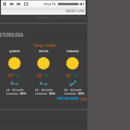
Alive FM 89.9
00:00 / LIVE
WordPress Audio Player Free Version
eteorologia