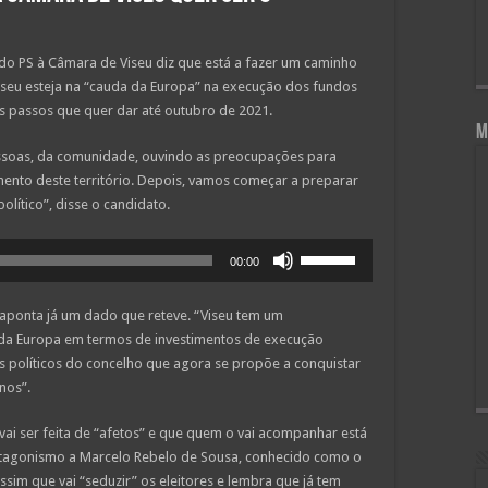
 do PS à Câmara de Viseu diz que está a fazer um caminho
iseu esteja na “cauda da Europa” na execução dos fundos
s passos que quer dar até outubro de 2021.
M
 pessoas, da comunidade, ouvindo as preocupações para
ento deste território. Depois, vamos começar a preparar
lítico”, disse o candidato.
Use
00:00
as
setas
 aponta já um dado que reteve. “Viseu tem um
cima/baixo
da Europa em termos de investimentos de execução
para
s políticos do concelho que agora se propõe a conquistar
aumentar
nos”.
ou
diminuir
i ser feita de “afetos” e que quem o vai acompanhar está
o
rotagonismo a Marcelo Rebelo de Sousa, conhecido como o
volume.
sim que vai “seduzir” os eleitores e lembra que já tem