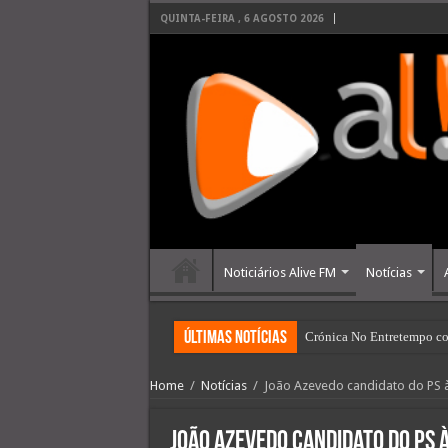
QUINTA-FEIRA , 6 AGOSTO 2026
Noticiários Alive FM
Notícias
últimas Notícias
Crónica No Entretempo co
Home
/
Notícias
/
João Azevedo candidato do PS à
João Azevedo candidato do PS à