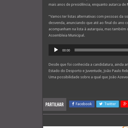
mais anos de presidência, enquanto autarca de
“Vamos ter listas alternativas com pessoas da so
desvenda, anunciando que até ao final do ano co
acompanham na lista à autarquia, mas também o
Assembleia Municipal.
Reprodutor
00:00
de
áudio
Desde que foi conhecida a candidatura, ainda ant
Estado do Desporto e Juventude, João Paulo Rebe
Uma possibilidade sobre a qual que João Azeve
Facebook
Twitter
Partilhar