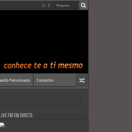
eúdo Patrocinado
Contactos
live FM em Direto