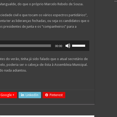
 Mangualde, do que o próprio Marcelo Rebelo de Sousa.
ciedade civil e que tocam os vários espectros partidários”,
nta ter as lideranças fechadas, ou seja os candidatos que o
s presidentes de junta e os “companheiros” para a
Use
00:00
as
setas
es do verão, tinha já sido falado que o atual secretário de
cima/baixo
lo, poderia ser o cabeça-de-lista à Assembleia Municipal.
para
do nada adiantou.
aumentar
ou
diminuir
o
volume.
Google +
LinkedIn
Pinterest