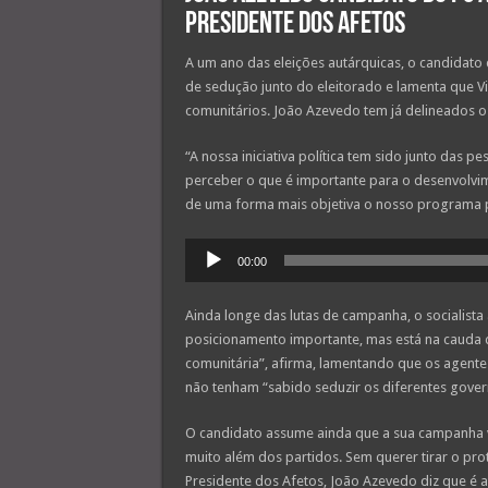
Presidente dos afetos
A um ano das eleições autárquicas, o candidato
de sedução junto do eleitorado e lamenta que V
comunitários. João Azevedo tem já delineados o
“A nossa iniciativa política tem sido junto das
perceber o que é importante para o desenvolvim
de uma forma mais objetiva o nosso programa po
Reprodutor
00:00
de
áudio
Ainda longe das lutas de campanha, o socialista
posicionamento importante, mas está na cauda 
comunitária”, afirma, lamentando que os agente
não tenham “sabido seduzir os diferentes gover
O candidato assume ainda que a sua campanha va
muito além dos partidos. Sem querer tirar o p
Presidente dos Afetos, João Azevedo diz que é as