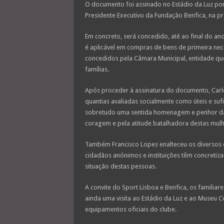
O documento foi assinado no Estádio da Luz por 
Presidente Executivo da Fundação Benfica, na pre
Em concreto, será concedido, até ao final do ano
é aplicável em compras de bens de primeira ne
concedidos pela Câmara Municipal, entidade qu
famílias.
Após proceder à assinatura do documento, Carl
quantias avaliadas socialmente como úteis e sufi
sobretudo uma sentida homenagem e penhor da
coragem e pela atitude batalhadora destas mulh
Também Francisco Lopes enalteceu os diversos c
cidadãos anónimos e instituições têm concretiza
situação destas pessoas.
A convite do Sport Lisboa e Benfica, os familia
ainda uma visita ao Estádio da Luz e ao Museu
equipamentos oficiais do clube.