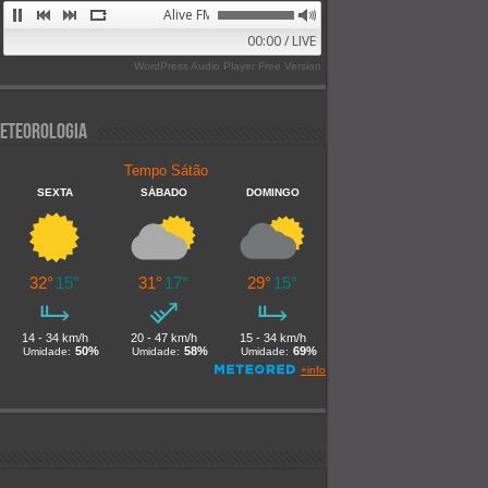
Alive FM 89.9
00:00 / LIVE
WordPress Audio Player Free Version
eteorologia