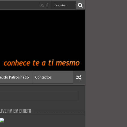
eúdo Patrocinado
Contactos
live FM em Direto