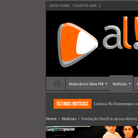
SEXTA-FEIRA , 7 AGOSTO 2026
Noticiários Alive FM
Notícias
últimas Notícias
Crónica No Entretempo co
Home
/
Notícias
/
Fundação Benfica apoia vítimas