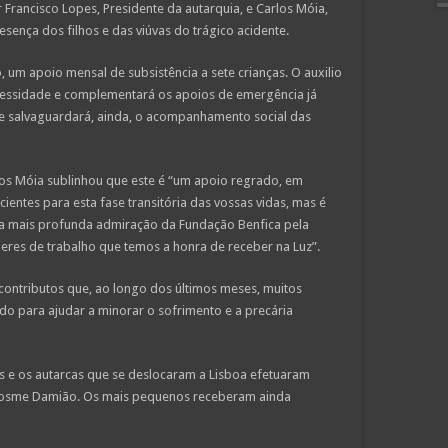
Francisco Lopes, Presidente da autarquia, e Carlos Móia,
sença dos filhos e das viúvas do trágico acidente.
, um apoio mensal de subsistência a sete crianças. O auxilio
cessidade e complementará os apoios de emergência já
e salvaguardará, ainda, o acompanhamento social das
os Móia sublinhou que este é “um apoio regrado, em
cientes para esta fase transitória das vossas vidas, mas é
 mais profunda admiração da Fundação Benfica pela
eres de trabalho que temos a honra de receber na Luz”.
ontributos que, ao longo dos últimos meses, muitos
do para ajudar a minorar o sofrimento e a precária
res e os autarcas que se deslocaram a Lisboa efetuaram
 Cosme Damião. Os mais pequenos receberam ainda