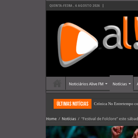
QUINTA-FEIRA , 6 AGOSTO 2026
Noticiários Alive FM
Notícias
últimas Notícias
Crónica No Entretempo co
Home
/
Notícias
/
“Festival de Folclore” este sáb