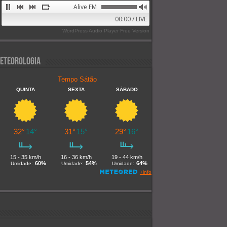
Alive FM 89.9
00:00 / LIVE
WordPress Audio Player Free Version
eteorologia