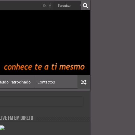
eúdo Patrocinado
Contactos
live FM em Direto