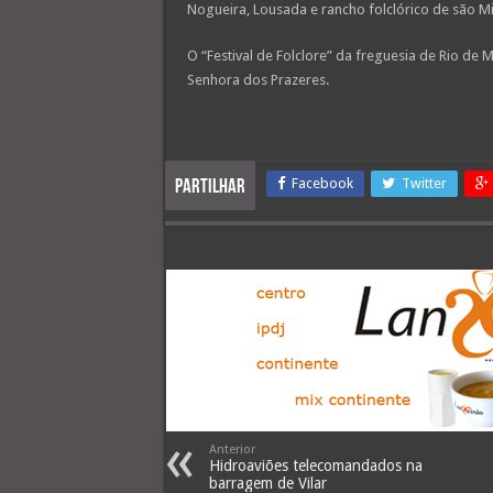
Nogueira, Lousada e rancho folclórico de são Mi
O “Festival de Folclore” da freguesia de Rio de
Senhora dos Prazeres.
Facebook
Twitter
Partilhar
Anterior
Hidroaviões telecomandados na
barragem de Vilar