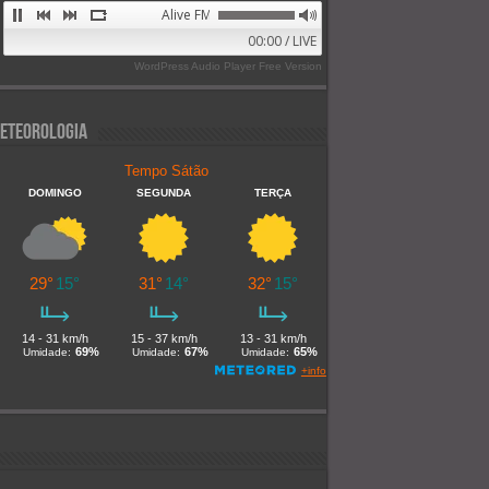
Alive FM 89.9
00:00 / LIVE
WordPress Audio Player Free Version
eteorologia