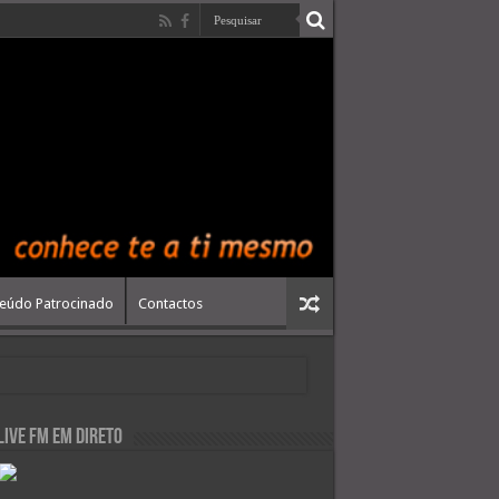
eúdo Patrocinado
Contactos
live FM em Direto