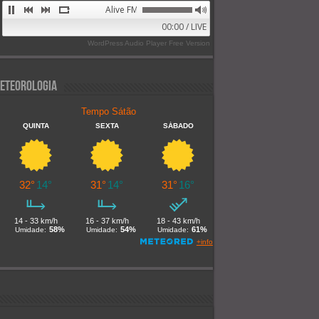
Alive FM 89.9
00:00 / LIVE
WordPress Audio Player Free Version
eteorologia