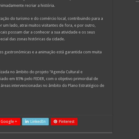
nimadamente recriar a história.
zação do turismo e do comércio local, contribuindo para a
um lado, atrai muitos visitantes de fora, e por outro,
ocais possam dar a conhecer a sua atividade e os seus
cial das zonas históricas da cidade.
es gastronómicas e a animação está garantida com muita
lizada no âmbito do projeto “Agenda Cultural e
ciado em 85% pelo FEDER, com o objetivo primordial de
s áreas intervencionadas no âmbito do Plano Estratégico de
Google +
LinkedIn
Pinterest