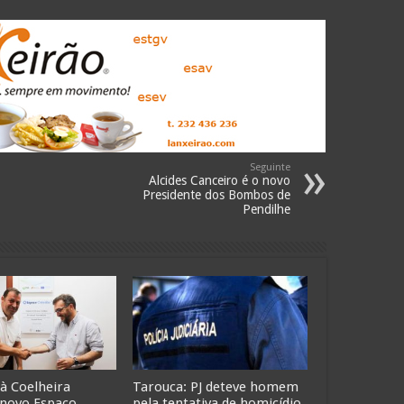
Seguinte
Alcides Canceiro é o novo
Presidente dos Bombos de
Pendilhe
 à Coelheira
Tarouca: PJ deteve homem
 novo Espaço
pela tentativa de homicídio