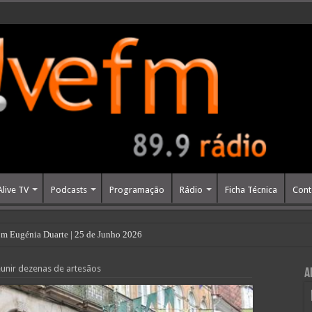
Alive TV
Podcasts
Programação
Rádio
Ficha Técnica
Cont
m Eugénia Duarte | 25 de Junho 2026
eunir dezenas de artesãos
A