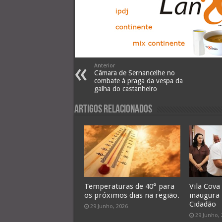
Anterior
Câmara de Sernancelhe no
combate à praga da vespa da
galha do castanheiro
Artigos Relacionados
Temperaturas de 40° para
Vila Cova
os próximos dias na região.
inaugura
Cidadão
29 Junho, 2026
29 Junho,