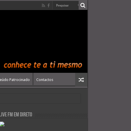
eúdo Patrocinado
Contactos
live FM em Direto