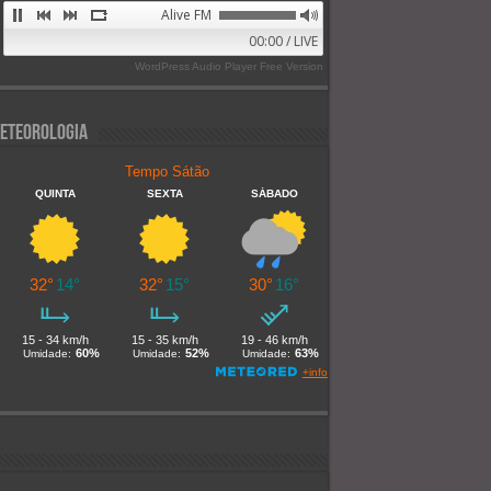
Alive FM 89.9
00:00 / LIVE
WordPress Audio Player Free Version
eteorologia