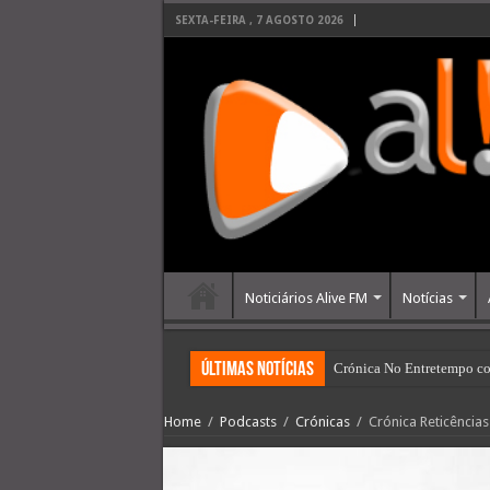
SEXTA-FEIRA , 7 AGOSTO 2026
Noticiários Alive FM
Notícias
últimas Notícias
Crónica No Entretempo co
Home
/
Podcasts
/
Crónicas
/
Crónica Reticência