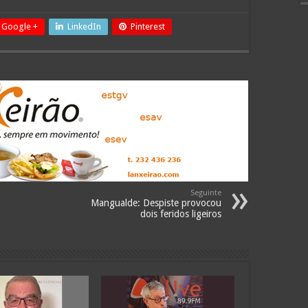
Google +
LinkedIn
Pinterest
Seguinte
Mangualde: Despiste provocou
dois feridos ligeiros