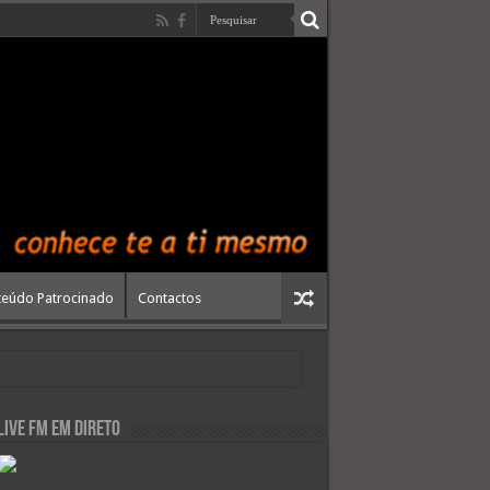
eúdo Patrocinado
Contactos
live FM em Direto