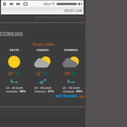
Alive FM 89.9
00:00 / LIVE
WordPress Audio Player Free Version
eteorologia