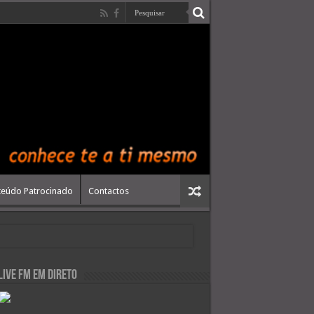
eúdo Patrocinado
Contactos
live FM em Direto