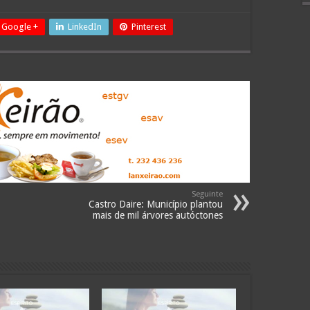
Google +
LinkedIn
Pinterest
Seguinte
Castro Daire: Município plantou
mais de mil árvores autóctones