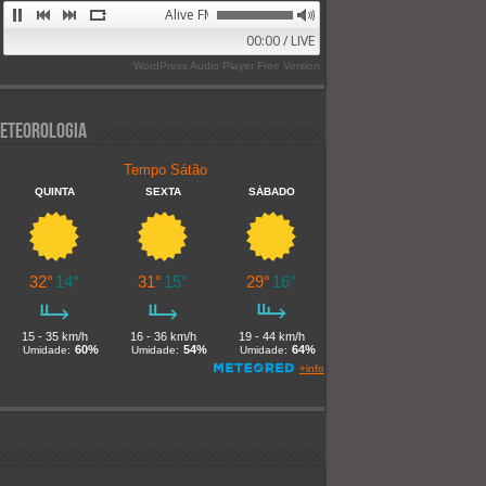
Alive FM 89.9
00:00 / LIVE
WordPress Audio Player Free Version
eteorologia