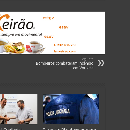
Seguinte
Bombeiros combateram incêndio
em Vouzela
 à Coelheira
Tarouca: PJ deteve homem