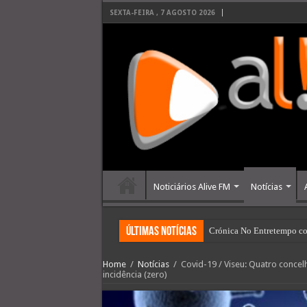
SEXTA-FEIRA , 7 AGOSTO 2026
Noticiários Alive FM
Notícias
últimas Notícias
Crónica No Entretempo co
Home
/
Notícias
/
Covid-19 / Viseu: Quatro concel
incidência (zero)