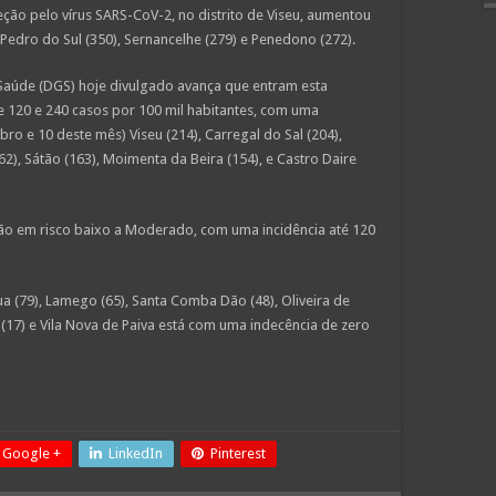
ção pelo vírus SARS-CoV-2, no distrito de Viseu, aumentou
Pedro do Sul (350), Sernancelhe (279) e Penedono (272).
Saúde (DGS) hoje divulgado avança que entram esta
 120 e 240 casos por 100 mil habitantes, com uma
bro e 10 deste mês) Viseu (214), Carregal do Sal (204),
62), Sátão (163), Moimenta da Beira (154), e Castro Daire
stão em risco baixo a Moderado, com uma incidência até 120
 (79), Lamego (65), Santa Comba Dão (48), Oliveira de
 (17) e Vila Nova de Paiva está com uma indecência de zero
Google +
LinkedIn
Pinterest