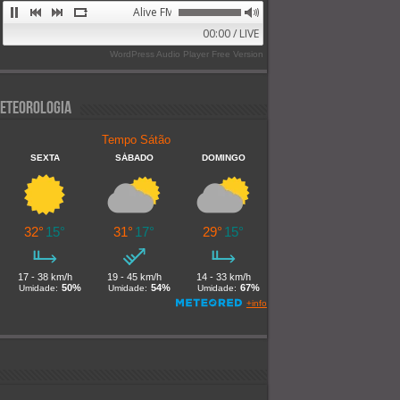
Alive FM 89.9
00:00 / LIVE
WordPress Audio Player Free Version
eteorologia