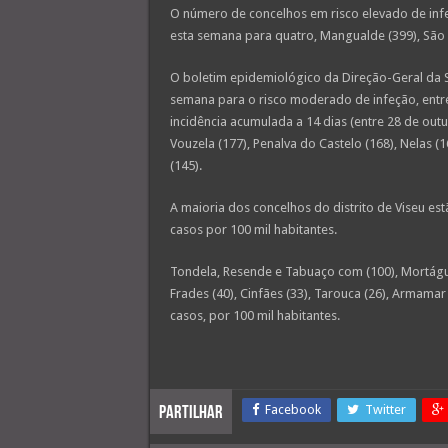
O número de concelhos em risco elevado de infe
esta semana para quatro, Mangualde (399), São 
O boletim epidemiológico da Direção-Geral da 
semana para o risco moderado de infeção, entre
incidência acumulada a 14 dias (entre 28 de outu
Vouzela (177), Penalva do Castelo (168), Nelas (1
(145).
A maioria dos concelhos do distrito de Viseu e
casos por 100 mil habitantes.
Tondela, Resende e Tabuaço com (100), Mortágua
Frades (40), Cinfães (33), Tarouca (26), Armamar
casos, por 100 mil habitantes.
Facebook
Twitter
Partilhar