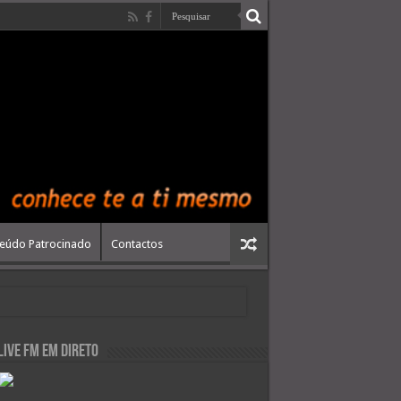
eúdo Patrocinado
Contactos
live FM em Direto