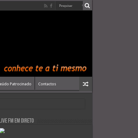
eúdo Patrocinado
Contactos
live FM em Direto