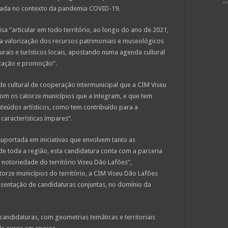
imitada no contexto da pandemia COVID-19.
a “articular em todo território, ao longo do ano de 2021,
a valorização dos recursos patrimoniais e museológicos
rais e turísticos locais, apostando numa agenda cultural
nicação e promoção”.
de cultural de cooperação intermunicipal que a CIM Viseu
om os catorze municípios que a integram, e que tem
nteúdos artísticos, como tem contribuído para a
características ímpares”.
portada em iniciativas que envolvem tanto as
e toda a região, esta candidatura conta com a parceria
l notoriedade do território Viseu Dão Lafões”,
torze municípios do território, a CIM Viseu Dão Lafões
esentação de candidaturas conjuntas, no domínio da
andidaturas, com geometrias temáticas e territoriais