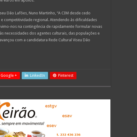
 de euros em apoios.
iseu Dão Lafões, Nuno Martinho, “A CIM desde cedo
 e competitividade regional. Atendendo às dificuldades
vimo-nos na contingência de rapidamente formular novas
às necessidades dos agentes culturais, das populações e
M avançou com a candidatura Rede Cultural Viseu Dão
Google +
LinkedIn
Pinterest