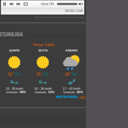
Alive FM 89.9
00:00 / LIVE
WordPress Audio Player Free Version
eteorologia