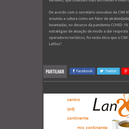
variáveis, que totalizam mais um milhão e meio
De acordo com o secretário executivo da CIM V
assumiu a cultura como um fator de atratividade
levantadas, no decurso da pandemia COVID-19, 
estratégias de atuação de modo a dar resposta 
operadores turísticos, foi nesta ótica que a CI
Lafões”.
Facebook
Twitter
Partilhar