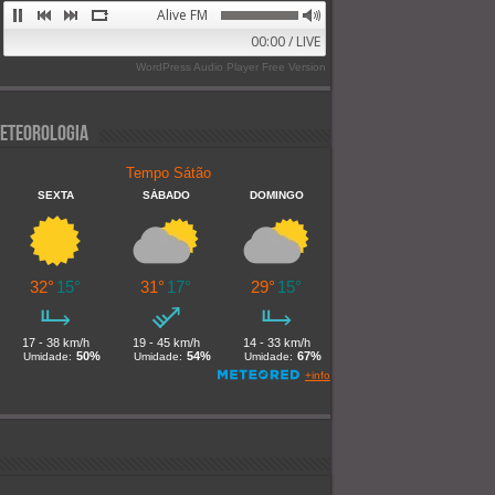
Alive FM 89.9
00:00 / LIVE
WordPress Audio Player Free Version
eteorologia