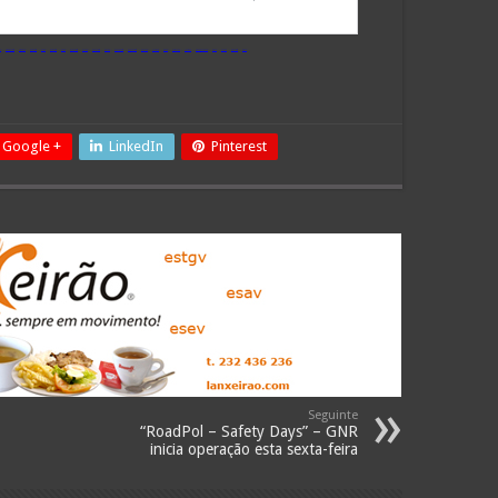
Google +
LinkedIn
Pinterest
Seguinte
“RoadPol – Safety Days” – GNR
inicia operação esta sexta-feira