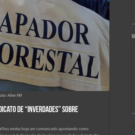
M
oto: Alive FM
dicato de “inverdades” sobre
Lafões emitiu hoje um comunicado apontando como