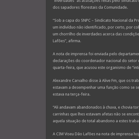
“inverdades” as acusações feitas pelo Sindicato
dos sapadores florestais da Comunidade.
“Sob a capa do SNPC – Sindicato Nacional da Pro
um indivíduo não identificado, por certo, por c
um chorrilho de inverdades acerca das condiçõe
Lafões”, afirma.
A nota de imprensa foi enviada pelo departame
declarações do coordenador nacional do setor d
quarta-feira, que acusou este organismo de “int
Alexandre Carvalho disse à Alive Fm, que os tra
estavam a desempenhar uma função como se se
estava na terça-feira.
“Ali andavam abandonados à chuva, e chovia tor
carrinhas que lhes estavam afetas não se encon
aquela situação de total abandono a estes trab
A CIM Viseu Dão Lafões na nota de imprensa hoj