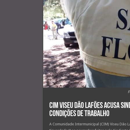
F
CIM Viseu Dão Lafões acusa sin
condições de trabalho
A Comunidade Intermunicipal (CIM) Viseu Dão 