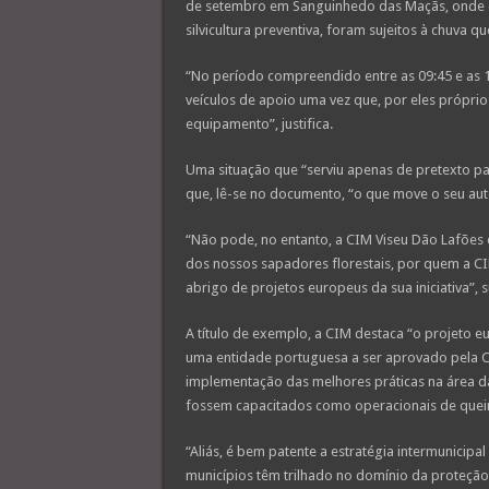
de setembro em Sanguinhedo das Maçãs, onde 
silvicultura preventiva, foram sujeitos à chuva qu
“No período compreendido entre as 09:45 e as 1
veículos de apoio uma vez que, por eles próprio
equipamento”, justifica.
Uma situação que “serviu apenas de pretexto par
que, lê-se no documento, “o que move o seu aut
“Não pode, no entanto, a CIM Viseu Dão Lafões 
dos nossos sapadores florestais, por quem a CI
abrigo de projetos europeus da sua iniciativa”, s
A título de exemplo, a CIM destaca “o projeto eu
uma entidade portuguesa a ser aprovado pela Co
implementação das melhores práticas na área da 
fossem capacitados como operacionais de quei
“Aliás, é bem patente a estratégia intermunicipa
municípios têm trilhado no domínio da proteção c