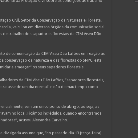
 Nacional da Proteção Civil sobre as condições de trabalho
teção Civil, Setor da Conservação da Natureza e Floresta,
obardia, veiculou em diversos órgãos da comunicação social
s de trabalho dos sapadores florestais da CIM Viseu Dão
nto de comunicação da CIM Viseu Dão Lafões em reação às
a conservação da natureza e das florestas do SNPC, esta
imidar e ameaçar” os seus sapadores florestais.
balhadores da CIM Viseu Dão Lafões, “sapadores florestais,
 tratasse de um dia normal” e não de mau tempo como
rencialmente, sem um único ponto de abrigo, ou seja, as
travam no local. Ficámos incrédulos, quando encontrámos
alhadores”, acusou Alexandre Carvalho.
e divulgada assume que, “no passado dia 13 [terça-feira]