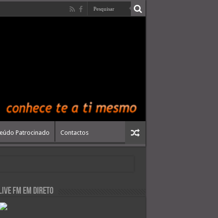
eúdo Patrocinado
Contactos
live FM em Direto