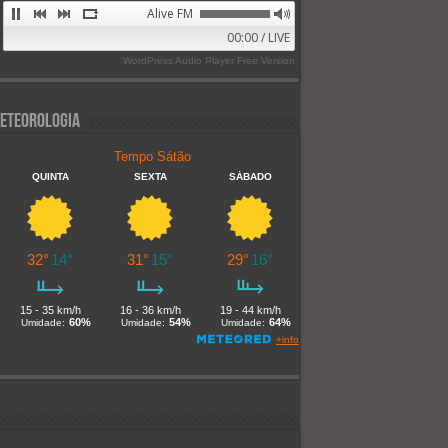
Alive FM 89.9
00:00 / LIVE
WordPress Audio Player Free Version
eteorologia