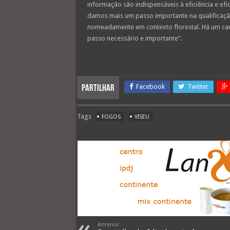
informação são indispensáveis à eficiência e efic
damos mais um passo importante na qualificação
nomeadamente em contexto florestal. Há um ca
passo necessário e importante”.
Facebook
Twitter
Partilhar
Tags
FOGOS
VISEU
Anterior