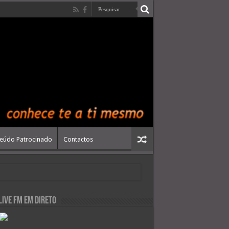
eúdo Patrocinado
Contactos
live FM em Direto