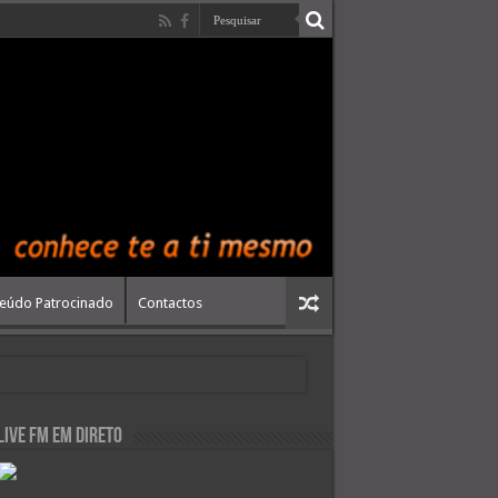
eúdo Patrocinado
Contactos
live FM em Direto