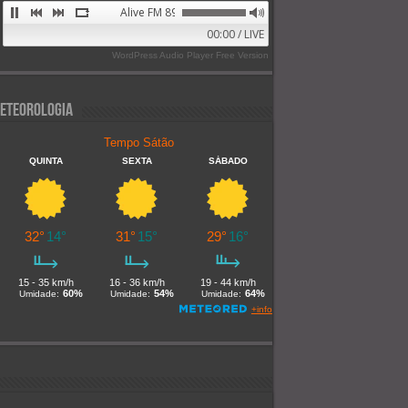
Alive FM 89.9
00:00 / LIVE
WordPress Audio Player Free Version
eteorologia