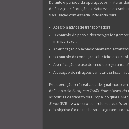
Durante o período da operação, os militares dos
do Serviço de Proteção da Natureza e do Ambien
fiscalização com especial incidência para:
Acesso à atividade transportadora;
O controlo do peso e dos tacógrafos (tempos
manipulação);
A verificação do acondicionamento e transpor
O controlo da condução sob efeito do álcool 
A verificação do uso do cinto de segurança e/
A deteção de infrações de natureza fiscal, ad
Esta operação será realizada de igual modo em
definido pela
European Traffic Police Network
(
as polícias de trânsito da Europa, no qual a GNR
Route
(ECR –
www.euro-controle-route.eu/site
)
cujo objetivo é o de melhorar a segurança rodov