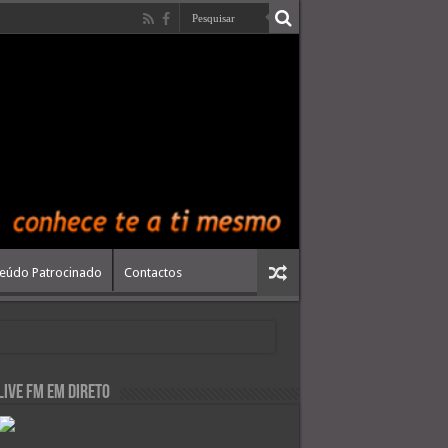
eúdo Patrocinado
Contactos
live FM em Direto