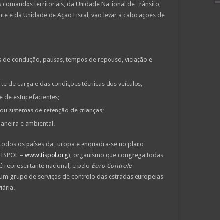
 comandos territoriais, da Unidade Nacional de Trânsito,
te e da Unidade de Ação Fiscal, vão levar a cabo ações de
 de condução, pausas, tempos de repouso, viciação e
te de carga e das condições técnicas dos veículos;
e de estupefacientes;
ou sistemas de retenção de crianças;
uaneira e ambiental.
 todos os países da Europa e enquadra-se no plano
TISPOL –
www.tispol.org
), organismo que congrega todas
 é representante nacional, e pelo
Euro Controle
, um grupo de serviços de controlo das estradas europeias
iária.