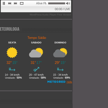
Alive FM 89.9
00:00 / LIVE
WordPress Audio Player Free Version
eteorologia