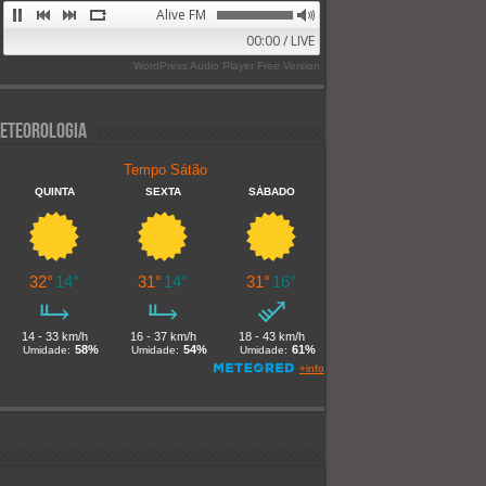
Alive FM 89.9
00:00 / LIVE
WordPress Audio Player Free Version
eteorologia