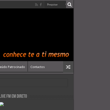
eúdo Patrocinado
Contactos
live FM em Direto