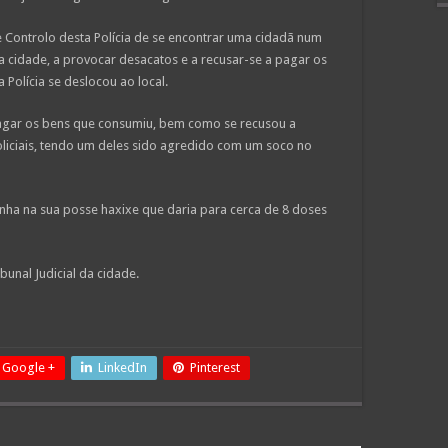
ontrolo desta Polícia de se encontrar uma cidadã num
a cidade, a provocar desacatos e a recusar-se a pagar os
Polícia se deslocou ao local.
agar os bens que consumiu, bem como se recusou a
policiais, tendo um deles sido agredido com um soco no
inha na sua posse haxixe que daria para cerca de 8 doses
bunal Judicial da cidade.
Google +
LinkedIn
Pinterest