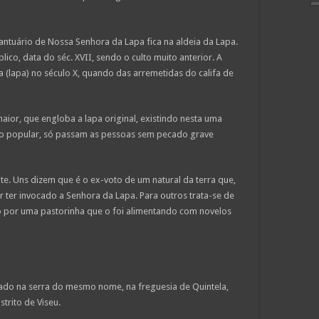
Santuário de Nossa Senhora da Lapa fica na aldeia da Lapa.
lico, data do séc. XVII, sendo o culto muito anterior. A
 (lapa) no século X, quando das arremetidas do califa de
maior, que engloba a lapa original, existindo nesta uma
ão popular, só passam as pessoas sem pecado grave
e. Uns dizem que é o ex-voto de um natural da terra que,
r ter invocado a Senhora da Lapa. Para outros trata-se de
o por uma pastorinha que o foi alimentando com novelos
ado na serra do mesmo nome, na freguesia de Quintela,
trito de Viseu.