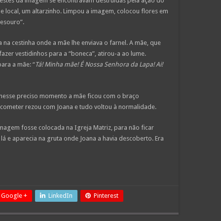
vestes da imagem se encontravam destruídas pela ação do
e local, um altarzinho. Limpou a imagem, colocou flores em
tesouro”.
 na cestinha onde a mãe lhe enviava o farnel. A mãe, que
azer vestidinhos para a “boneca”, atirou-a ao lume.
ara a mãe: “
Tá! Minha mãe! É Nossa Senhora da Lapa! Ai!
 nesse preciso momento a mãe ficou com o braço
 cometer rezou com Joana e tudo voltou à normalidade.
magem fosse colocada na Igreja Matriz, para não ficar
á e aparecia na gruta onde Joana a havia descoberto. Era
Google +
LinkedIn
Pinterest