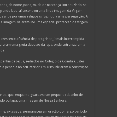
 anos, de nome Joana, muda de nascença, introduzindo-se
grande lapa, aí encontrou uma linda imagem da Virgem,
tos anos por umas religiosas fugindo a uma perseguição. A
 à imagem, valeram-lhe uma especial protecção da Virgem
 crescente afluência de peregrinos, jamais interrompida
pararam uma gruta debaixo da lapa, onde entronizaram a
ida.
panhia de Jesus, sediados no Colégio de Coimbra. Estes
o a penedia no seu interior. Em 1685 iniciaram a construção
 anos, que, enquanto guardava um pequeno rebanho de
enedo ou lapa, uma imagem de Nossa Senhora.
em e, extasiada, permaneceu em oração por largo período