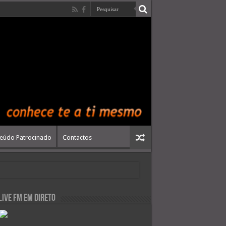
eúdo Patrocinado
Contactos
live FM em Direto