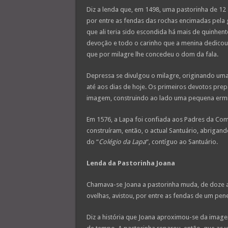
Diz a lenda que, em 1498, uma pastorinha de 12
por entre as fendas das rochas encimadas pela 
que ali teria sido escondida há mais de quinhen
devoção e todo o carinho que a menina dedicou
que por milagre lhe concedeu o dom da fala.
Depressa se divulgou o milagre, originando uma
até aos dias de hoje. Os primeiros devotos pre
imagem, construindo ao lado uma pequena erm
Em 1576, a Lapa foi confiada aos Padres da Com
construíram, então, o actual Santuário, abrigand
do “
Colégio da Lapa
“, contíguo ao Santuário.
Lenda da Pastorinha Joana
Chamava-se Joana a pastorinha muda, de doze
ovelhas, avistou, por entre as fendas de um p
Diz a história que Joana aproximou-se da imag