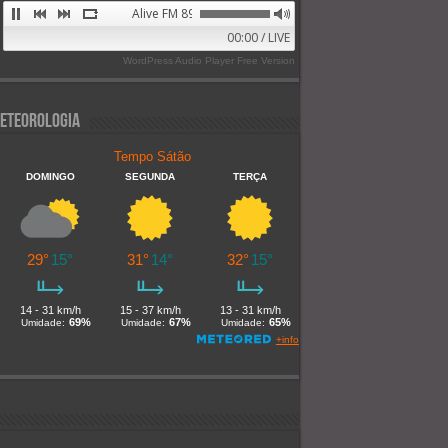
Alive FM 89.9
00:00 / LIVE
WordPress Audio Player Free Version
eteorologia