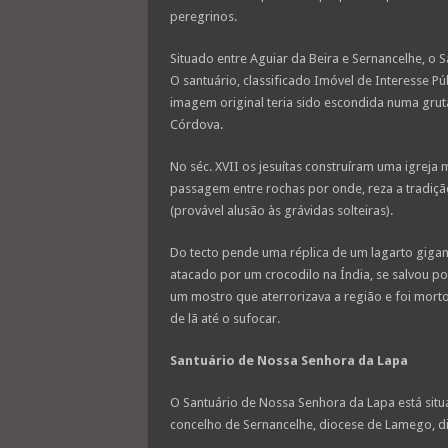
peregrinos.
Situado entre Aguiar da Beira e Sernancelhe, o 
O santuário, classificado Imóvel de Interesse Púb
imagem original teria sido escondida numa gruta
Córdova.
No séc. XVII os jesuítas construíram uma igreja 
passagem entre rochas por onde, reza a tradiç
(provável alusão às grávidas solteiras).
Do tecto pende uma réplica de um lagarto gigant
atacado por um crocodilo na Índia, se salvou po
um mostro que aterrorizava a região e foi mort
de lã até o sufocar.
Santuário de Nossa Senhora da Lapa
O Santuário de Nossa Senhora da Lapa está situ
concelho de Sernancelhe, diocese de Lamego, dis