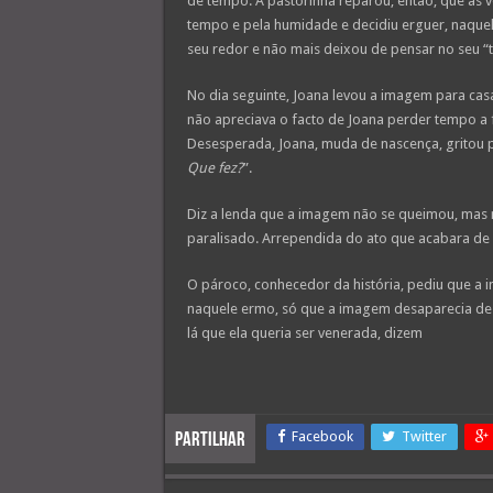
de tempo. A pastorinha reparou, então, que as 
tempo e pela humidade e decidiu erguer, naquel
seu redor e não mais deixou de pensar no seu “
No dia seguinte, Joana levou a imagem para casa
não apreciava o facto de Joana perder tempo a f
Desesperada, Joana, muda de nascença, gritou p
Que fez?
”.
Diz a lenda que a imagem não se queimou, mas
paralisado. Arrependida do ato que acabara de
O pároco, conhecedor da história, pediu que a i
naquele ermo, só que a imagem desaparecia de l
lá que ela queria ser venerada, dizem
Facebook
Twitter
Partilhar