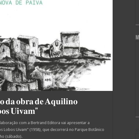
M
 𝐝𝐚 𝐨𝐛𝐫𝐚 𝐝𝐞 𝐀𝐪𝐮𝐢𝐥𝐢𝐧𝐨
𝐛𝐨𝐬 𝐔𝐢𝐯𝐚𝐦”
laboração com a Bertrand Editora vai apresentar a
os Lobos Uivam” (1958), que decorrerá no Parque Botânico
ho (sábado).