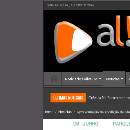
QUINTA-FEIRA , 6 AGOSTO 2026
Noticiários Alive FM
Notícias
últimas Notícias
Crónica No Entretempo co
Home
/
Notícias
/
𝐀𝐩𝐫𝐞𝐬𝐞𝐧𝐭𝐚çã𝐨 𝐝𝐚 𝐫𝐞𝐞𝐝𝐢çã𝐨 𝐝𝐚 𝐨𝐛𝐫