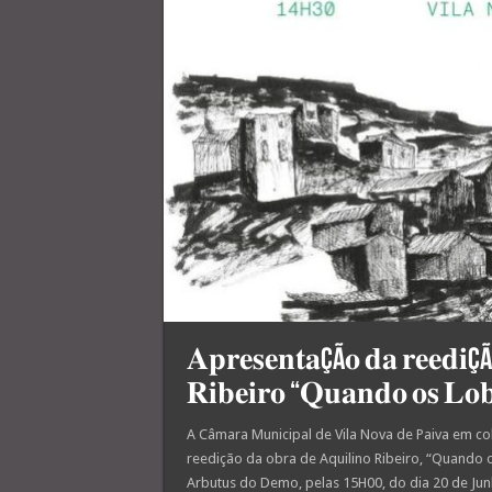
𝐀𝐩𝐫𝐞𝐬𝐞𝐧𝐭𝐚çã𝐨 𝐝𝐚 𝐫𝐞𝐞𝐝𝐢çã
𝐑𝐢𝐛𝐞𝐢𝐫𝐨 “𝐐𝐮𝐚𝐧𝐝𝐨 𝐨𝐬 𝐋𝐨
A Câmara Municipal de Vila Nova de Paiva em co
reedição da obra de Aquilino Ribeiro, “Quando 
Arbutus do Demo, pelas 15H00, do dia 20 de Jun