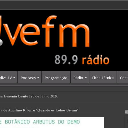
Alive TV
Podcasts
Programação
Rádio
Ficha Técnica
Cont
m Eugénia Duarte | 25 de Junho 2026
𝐚 𝐝𝐞 𝐀𝐪𝐮𝐢𝐥𝐢𝐧𝐨 𝐑𝐢𝐛𝐞𝐢𝐫𝐨 “𝐐𝐮𝐚𝐧𝐝𝐨 𝐨𝐬 𝐋𝐨𝐛𝐨𝐬 𝐔𝐢𝐯𝐚𝐦”
A