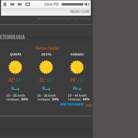
Alive FM 89.9
00:00 / LIVE
WordPress Audio Player Free Version
eteorologia