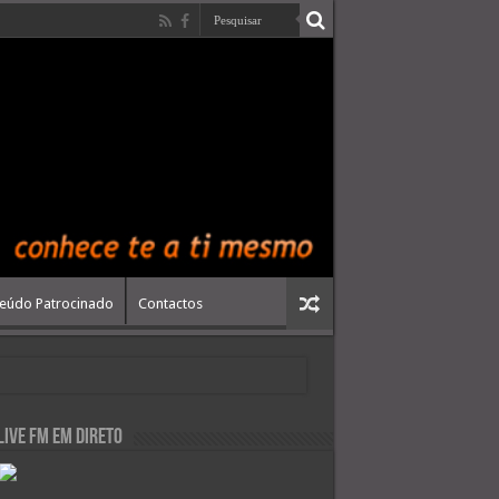
eúdo Patrocinado
Contactos
live FM em Direto