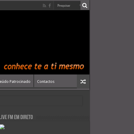
eúdo Patrocinado
Contactos
live FM em Direto