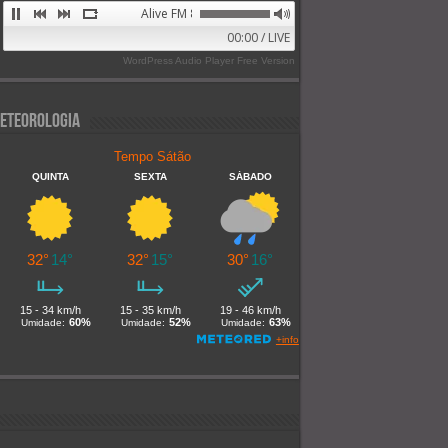
Alive FM 89.9
00:00 / LIVE
WordPress Audio Player Free Version
eteorologia