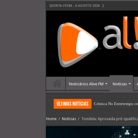
QUINTA-FEIRA , 6 AGOSTO 2026
Noticiários Alive FM
Notícias
últimas Notícias
Crónica No Entretempo co
Home
/
Notícias
/
Tondela: Aprovada pré-qualifica